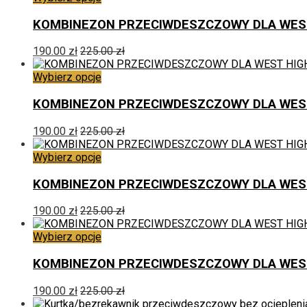
wybrać
produkt
na
ma
KOMBINEZON PRZECIWDESZCZOWY DLA WEST 
stronie
wiele
produktu
wariantów.
190.00
zł
225.00
zł
Opcje
można
Ten
Wybierz opcje
wybrać
produkt
na
ma
KOMBINEZON PRZECIWDESZCZOWY DLA WEST
stronie
wiele
produktu
wariantów.
190.00
zł
225.00
zł
Opcje
można
Ten
Wybierz opcje
wybrać
produkt
na
ma
KOMBINEZON PRZECIWDESZCZOWY DLA WEST HI
stronie
wiele
produktu
wariantów.
190.00
zł
225.00
zł
Opcje
można
Ten
Wybierz opcje
wybrać
produkt
na
ma
KOMBINEZON PRZECIWDESZCZOWY DLA WEST
stronie
wiele
produktu
wariantów.
190.00
zł
225.00
zł
Opcje