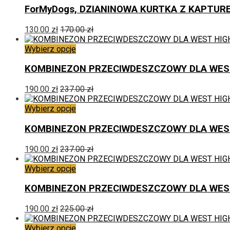
na
ma
ForMyDogs, DZIANINOWA KURTKA Z KAPTUREM
stronie
wiele
produktu
wariantów.
130.00
zł
170.00
zł
Opcje
można
Ten
Wybierz opcje
wybrać
produkt
na
ma
KOMBINEZON PRZECIWDESZCZOWY DLA WEST 
stronie
wiele
produktu
wariantów.
190.00
zł
237.00
zł
Opcje
można
Ten
Wybierz opcje
wybrać
produkt
na
ma
KOMBINEZON PRZECIWDESZCZOWY DLA WEST 
stronie
wiele
produktu
wariantów.
190.00
zł
237.00
zł
Opcje
można
Ten
Wybierz opcje
wybrać
produkt
na
ma
KOMBINEZON PRZECIWDESZCZOWY DLA WEST H
stronie
wiele
produktu
wariantów.
190.00
zł
225.00
zł
Opcje
można
Ten
Wybierz opcje