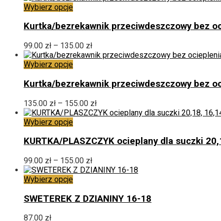
można
Ten
Wybierz opcje
wybrać
produkt
na
ma
Kurtka/bezrekawnik przeciwdeszczowy bez o
stronie
wiele
produktu
wariantów.
Zakres
99.00
zł
–
135.00
zł
Opcje
cen:
można
Ten
od
Wybierz opcje
wybrać
produkt
99.00 zł
na
ma
do
Kurtka/bezrekawnik przeciwdeszczowy bez oci
stronie
wiele
135.00 zł
produktu
wariantów.
Zakres
135.00
zł
–
155.00
zł
Opcje
cen:
można
Ten
od
Wybierz opcje
wybrać
produkt
135.00 zł
na
ma
do
KURTKA/PLASZCZYK ocieplany dla suczki 20,
stronie
wiele
155.00 zł
produktu
wariantów.
Zakres
99.00
zł
–
155.00
zł
Opcje
cen:
można
Ten
od
Wybierz opcje
wybrać
produkt
99.00 zł
na
ma
do
SWETEREK Z DZIANINY 16-18
stronie
wiele
155.00 zł
produktu
wariantów.
87.00
zł