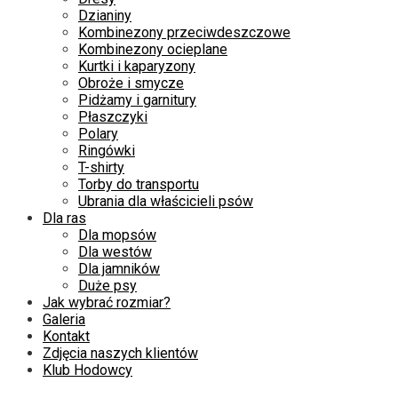
Dzianiny
Kombinezony przeciwdeszczowe
Kombinezony ocieplane
Kurtki i kaparyzony
Obroże i smycze
Pidżamy i garnitury
Płaszczyki
Polary
Ringówki
T-shirty
Torby do transportu
Ubrania dla właścicieli psów
Dla ras
Dla mopsów
Dla westów
Dla jamników
Duże psy
Jak wybrać rozmiar?
Galeria
Kontakt
Zdjęcia naszych klientów
Klub Hodowcy