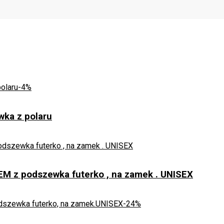
-4%
ka z polaru
 z podszewka futerko , na zamek . UNISEX
-24%