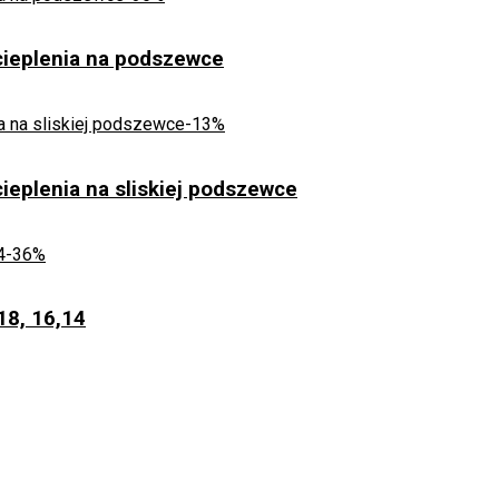
cieplenia na podszewce
-13%
eplenia na sliskiej podszewce
-36%
18, 16,14