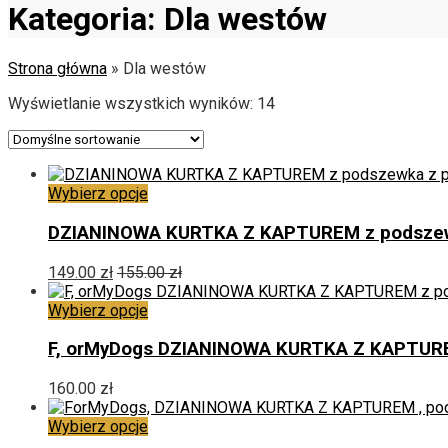
Kategoria:
Dla westów
Strona główna
»
Dla westów
Wyświetlanie wszystkich wyników: 14
Ten
Wybierz opcje
produkt
ma
DZIANINOWA KURTKA Z KAPTUREM z podszew
wiele
wariantów.
149.00
zł
155.00
zł
Opcje
można
Ten
Wybierz opcje
wybrać
produkt
na
ma
F, orMyDogs DZIANINOWA KURTKA Z KAPTUREM
stronie
wiele
produktu
wariantów.
160.00
zł
Opcje
można
Ten
Wybierz opcje
wybrać
produkt