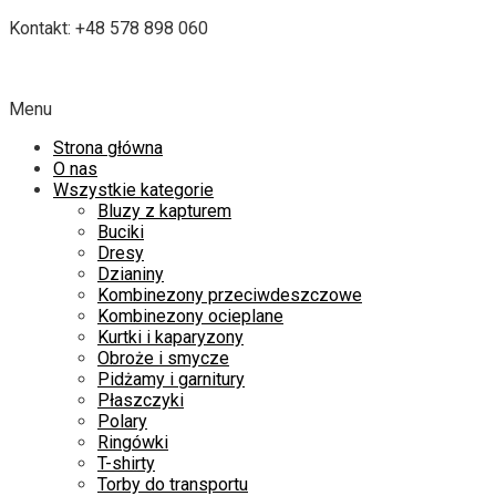
Kontakt: +48 578 898 060
Menu
Strona główna
O nas
Wszystkie kategorie
Bluzy z kapturem
Buciki
Dresy
Dzianiny
Kombinezony przeciwdeszczowe
Kombinezony ocieplane
Kurtki i kaparyzony
Obroże i smycze
Pidżamy i garnitury
Płaszczyki
Polary
Ringówki
T-shirty
Torby do transportu