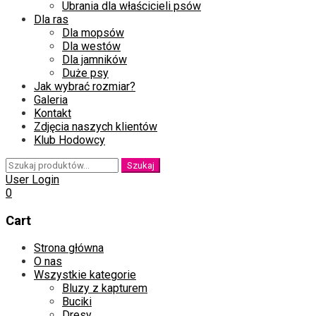
Ubrania dla właścicieli psów
Dla ras
Dla mopsów
Dla westów
Dla jamników
Duże psy
Jak wybrać rozmiar?
Galeria
Kontakt
Zdjęcia naszych klientów
Klub Hodowcy
Szukaj:
Szukaj
User Login
0
Cart
Skip
Strona główna
to
O nas
content
Wszystkie kategorie
Bluzy z kapturem
Buciki
Dresy