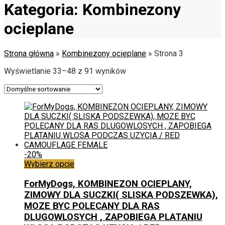
Kategoria:
Kombinezony
ocieplane
Strona główna
»
Kombinezony ocieplane
»
Strona 3
Wyświetlanie 33–48 z 91 wyników
-20%
Ten
Wybierz opcje
produkt
ma
ForMyDogs, KOMBINEZON OCIEPLANY,
wiele
ZIMOWY DLA SUCZKI( SLISKA PODSZEWKA),
wariantów.
MOZE BYC POLECANY DLA RAS
Opcje
DLUGOWLOSYCH , ZAPOBIEGA PLATANIU
można