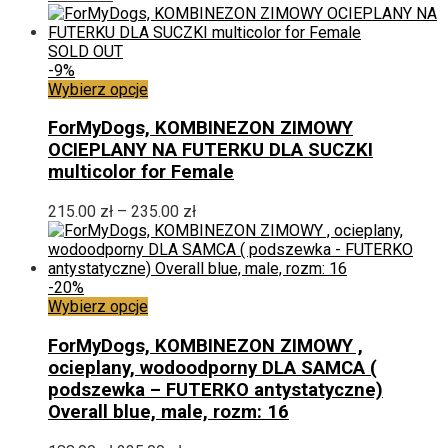
można
wybrać
na
SOLD OUT
stronie
-9%
produktu
Ten
Wybierz opcje
produkt
ma
ForMyDogs, KOMBINEZON ZIMOWY
wiele
OCIEPLANY NA FUTERKU DLA SUCZKI
wariantów.
multicolor for Female
Opcje
można
Zakres
215.00
zł
–
235.00
zł
wybrać
cen:
na
od
stronie
215.00 zł
produktu
do
-20%
Ten
235.00 zł
Wybierz opcje
produkt
ma
ForMyDogs, KOMBINEZON ZIMOWY ,
wiele
ocieplany, wodoodporny DLA SAMCA (
wariantów.
podszewka – FUTERKO antystatyczne)
Opcje
Overall blue, male, rozm: 16
można
wybrać