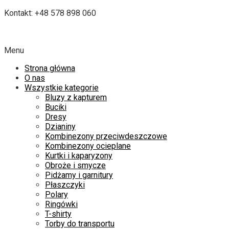
Kontakt: +48 578 898 060
Menu
Strona główna
O nas
Wszystkie kategorie
Bluzy z kapturem
Buciki
Dresy
Dzianiny
Kombinezony przeciwdeszczowe
Kombinezony ocieplane
Kurtki i kaparyzony
Obroże i smycze
Pidżamy i garnitury
Płaszczyki
Polary
Ringówki
T-shirty
Torby do transportu