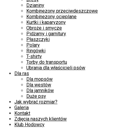
Dzianiny
Kombinezony przeciwdeszczowe
Kombinezony ocieplane
Kurtki i kaparyzony
Obroże i smycze
Pidżamy i garnitury
Płaszczyki
Polary
Ringówki
T-shirty
Torby do transportu
Ubrania dla właścicieli psów
Dla ras
Dla mopsów
Dla westów
Dla jamników
Duże psy
Jak wybrać rozmiar?
Galeria
Kontakt
Zdjęcia naszych klientów
Klub Hodowcy