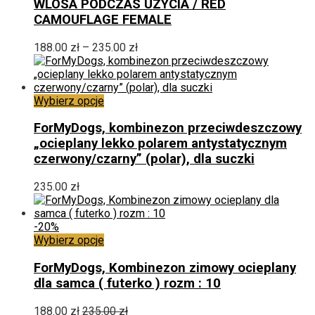
WLOSA PODCZAS UZYCIA / RED
wybrać
CAMOUFLAGE FEMALE
na
stronie
Zakres
188.00
zł
–
235.00
zł
produktu
cen:
od
188.00 zł
Ten
do
Wybierz opcje
produkt
235.00 zł
ma
ForMyDogs, kombinezon przeciwdeszczowy
wiele
„ocieplany lekko polarem antystatycznym
wariantów.
czerwony/czarny” (polar), dla suczki
Opcje
można
235.00
zł
wybrać
na
stronie
-20%
produktu
Ten
Wybierz opcje
produkt
ma
ForMyDogs, Kombinezon zimowy ocieplany
wiele
dla samca ( futerko ) rozm : 10
wariantów.
Opcje
188.00
zł
235.00
zł