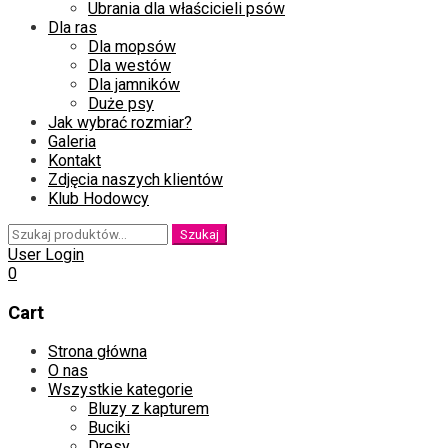
Ubrania dla właścicieli psów
Dla ras
Dla mopsów
Dla westów
Dla jamników
Duże psy
Jak wybrać rozmiar?
Galeria
Kontakt
Zdjęcia naszych klientów
Klub Hodowcy
Szukaj:
Szukaj
User Login
0
Cart
Skip
Strona główna
to
O nas
content
Wszystkie kategorie
Bluzy z kapturem
Buciki
Dresy