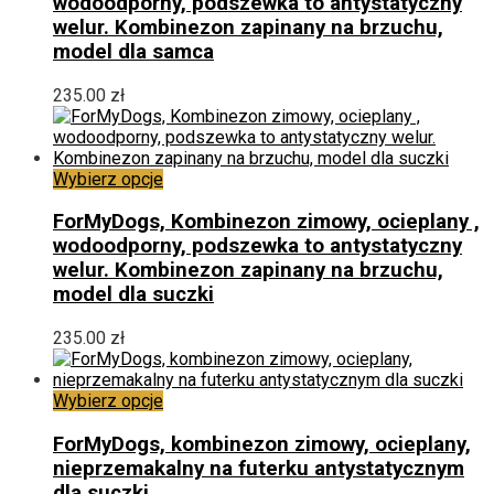
wodoodporny, podszewka to antystatyczny
wariantów.
welur. Kombinezon zapinany na brzuchu,
Opcje
model dla samca
można
wybrać
235.00
zł
na
stronie
produktu
Ten
Wybierz opcje
produkt
ma
ForMyDogs, Kombinezon zimowy, ocieplany ,
wiele
wodoodporny, podszewka to antystatyczny
wariantów.
welur. Kombinezon zapinany na brzuchu,
Opcje
model dla suczki
można
wybrać
235.00
zł
na
stronie
produktu
Ten
Wybierz opcje
produkt
ma
ForMyDogs, kombinezon zimowy, ocieplany,
wiele
nieprzemakalny na futerku antystatycznym
wariantów.
dla suczki