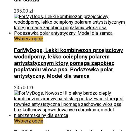
Opcje
można
235.00
zł
wybrać
na
stronie
produktu
Ten
Wybierz opcje
produkt
ma
ForMyDogs, Lekki kombinezon przejsciowy
wiele
wododporny, lekko ocieplony polarem
wariantów.
antyststycznym ktory pomaga zapobiec
Opcje
poplataniu wlosa psa. Podszewka polar
można
antystyczny. Model dla samca
wybrać
na
235.00
zł
stronie
produktu
Ten
Wybierz opcje
produkt