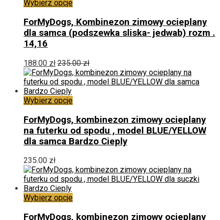
Ten
do
Wybierz opcje
produkt
235.00 zł
ma
ForMyDogs, Kombinezon zimowy ocieplany
wiele
dla samca (podszewka sliska- jedwab) rozm .
wariantów.
14,16
Opcje
można
188.00
zł
235.00
zł
wybrać
na
stronie
produktu
Ten
Wybierz opcje
produkt
ma
ForMyDogs, kombinezon zimowy ocieplany
wiele
na futerku od spodu , model BLUE/YELLOW
wariantów.
dla samca Bardzo Cieply
Opcje
można
235.00
zł
wybrać
na
stronie
produktu
Ten
Wybierz opcje
produkt
ma
ForMyDogs, kombinezon zimowy ocieplany