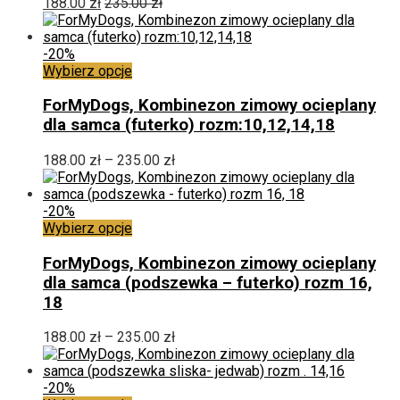
188.00
zł
235.00
zł
na
stronie
produktu
-20%
Ten
Wybierz opcje
produkt
ma
ForMyDogs, Kombinezon zimowy ocieplany
wiele
dla samca (futerko) rozm:10,12,14,18
wariantów.
Opcje
Zakres
188.00
zł
–
235.00
zł
można
cen:
wybrać
od
na
188.00 zł
-20%
stronie
Ten
do
Wybierz opcje
produktu
produkt
235.00 zł
ma
ForMyDogs, Kombinezon zimowy ocieplany
wiele
dla samca (podszewka – futerko) rozm 16,
wariantów.
18
Opcje
można
Zakres
188.00
zł
–
235.00
zł
wybrać
cen:
na
od
stronie
188.00 zł
-20%
produktu