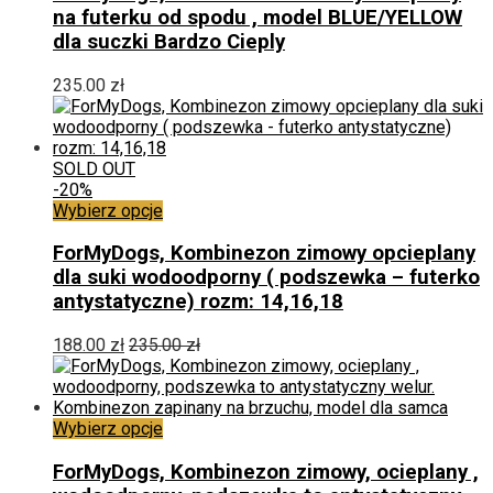
wiele
na futerku od spodu , model BLUE/YELLOW
wariantów.
dla suczki Bardzo Cieply
Opcje
można
235.00
zł
wybrać
na
stronie
produktu
SOLD OUT
-20%
Ten
Wybierz opcje
produkt
ma
ForMyDogs, Kombinezon zimowy opcieplany
wiele
dla suki wodoodporny ( podszewka – futerko
wariantów.
antystatyczne) rozm: 14,16,18
Opcje
można
188.00
zł
235.00
zł
wybrać
na
stronie
produktu
Ten
Wybierz opcje
produkt
ma
ForMyDogs, Kombinezon zimowy, ocieplany ,
wiele