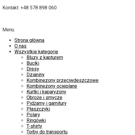
Kontakt: +48 578 898 060
Menu
Strona główna
O nas
Wszystkie kategorie
Bluzy z kapturem
Buciki
Dresy
Dzianiny
Kombinezony przeciwdeszczowe
Kombinezony ocieplane
Kurtki i kaparyzony
Obroże i smycze
Pidżamy i garnitury
Płaszczyki
Polary
Ringówki
T-shirty
Torby do transportu