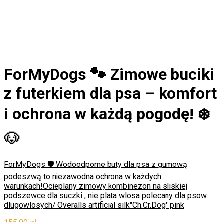
ForMyDogs 🐾 Zimowe buciki
z futerkiem dla psa – komfort
i ochrona w każdą pogodę! ❄️
🐶
ForMyDogs 🛡️ Wodoodporne buty dla psa z gumową
podeszwą to niezawodna ochrona w każdych
warunkach!
Ocieplany zimowy kombinezon na sliskiej
podszewce dla suczki , nie plata wlosa polecany dla psow
dlugowlosych/ Overalls artificial silk"Ch.Cr.Dog" pink