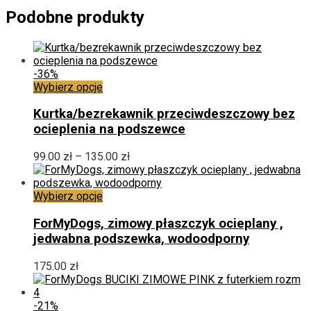
Podobne produkty
-36%
Ten
Wybierz opcje
produkt
ma
Kurtka/bezrekawnik przeciwdeszczowy bez
wiele
ocieplenia na podszewce
wariantów.
Opcje
Zakres
99.00
zł
–
135.00
zł
można
cen:
wybrać
od
na
Ten
99.00 zł
Wybierz opcje
stronie
produkt
do
produktu
ma
135.00 zł
ForMyDogs, zimowy płaszczyk ocieplany ,
wiele
jedwabna podszewka, wodoodporny
wariantów.
Opcje
175.00
zł
można
wybrać
na
-21%