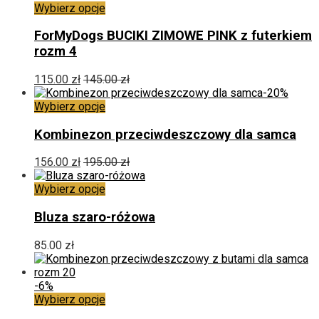
stronie
Ten
Wybierz opcje
produktu
produkt
ma
ForMyDogs BUCIKI ZIMOWE PINK z futerkiem
wiele
rozm 4
wariantów.
Opcje
115.00
zł
145.00
zł
można
-20%
wybrać
Ten
Wybierz opcje
na
produkt
stronie
ma
Kombinezon przeciwdeszczowy dla samca
produktu
wiele
wariantów.
156.00
zł
195.00
zł
Opcje
można
Ten
Wybierz opcje
wybrać
produkt
na
ma
Bluza szaro-różowa
stronie
wiele
produktu
wariantów.
85.00
zł
Opcje
można
wybrać
-6%
na
Ten
Wybierz opcje
stronie
produkt