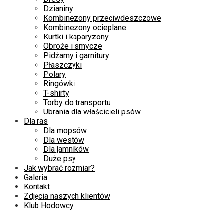
Dzianiny
Kombinezony przeciwdeszczowe
Kombinezony ocieplane
Kurtki i kaparyzony
Obroże i smycze
Pidżamy i garnitury
Płaszczyki
Polary
Ringówki
T-shirty
Torby do transportu
Ubrania dla właścicieli psów
Dla ras
Dla mopsów
Dla westów
Dla jamników
Duże psy
Jak wybrać rozmiar?
Galeria
Kontakt
Zdjęcia naszych klientów
Klub Hodowcy