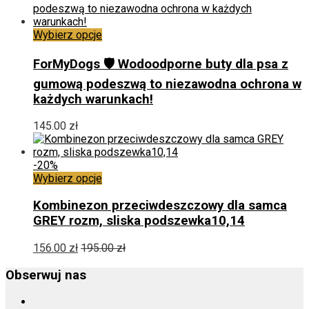
stronie
produktu
Ten
Wybierz opcje
produkt
ma
ForMyDogs 🛡️ Wodoodporne buty dla psa z
wiele
gumową podeszwą to niezawodna ochrona w
wariantów.
każdych warunkach!
Opcje
można
wybrać
145.00
zł
na
stronie
produktu
-20%
Ten
Wybierz opcje
produkt
ma
Kombinezon przeciwdeszczowy dla samca
wiele
GREY rozm, sliska podszewka10,14
wariantów.
Opcje
156.00
zł
195.00
zł
można
wybrać
Obserwuj nas
na
stronie
produktu