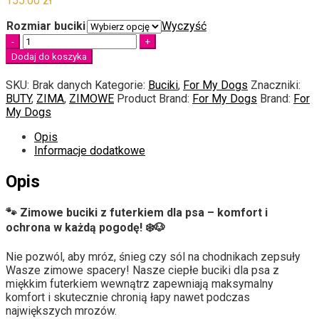
155.00
zł
Rozmiar buciki
Wyczyść
Quantity
Dodaj do koszyka
SKU:
Brak danych
Kategorie:
Buciki
,
For My Dogs
Znaczniki:
BUTY
,
ZIMA
,
ZIMOWE
Product Brand:
For My Dogs
Brand:
For
My Dogs
Opis
Informacje dodatkowe
Opis
🐾 Zimowe buciki z futerkiem dla psa – komfort i
ochrona w każdą pogodę! ❄️🐶
Nie pozwól, aby mróz, śnieg czy sól na chodnikach zepsuły
Wasze zimowe spacery! Nasze ciepłe buciki dla psa z
miękkim futerkiem wewnątrz zapewniają maksymalny
komfort i skutecznie chronią łapy nawet podczas
największych mrozów.