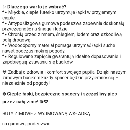
✨
Dlaczego warto je wybrać?
🐾 Miękkie, ciepłe futerko utrzymuje łapki w przyjemnym
cieple.
🐾 Antypoślizgowa gumowa podeszwa zapewnia doskonałą
przyczepność na śniegu i lodzie.
🐾 Chronią przed zimnem, śniegiem, lodem oraz szkodliwą
solą drogową.
🐾 Wodoodporny materiał pomaga utrzymać łapki suche
nawet podczas mokrej pogody.
🐾 Regulowane zapięcia gwarantują idealne dopasowanie i
zapobiegają zsuwaniu się bucików.
💙 Zadbaj o zdrowie i komfort swojego pupila. Dzięki naszym
zimowym bucikom każdy spacer będzie przyjemnością –
niezależnie od pogody!
❄️ Ciepłe łapki, bezpieczne spacery i szczęśliwy pies
przez całą zimę!
🐕💙
BUTY ZIMOWE Z WYJMOWANĄ WKŁADKĄ
na gumowej podeszwie