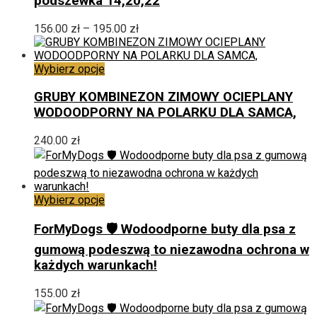
podszewka 14,20,22
Opcje
można
Zakres
156.00
zł
–
195.00
zł
wybrać
cen:
na
od
stronie
Ten
156.00 zł
Wybierz opcje
produktu
produkt
do
ma
195.00 zł
GRUBY KOMBINEZON ZIMOWY OCIEPLANY
wiele
WODOODPORNY NA POLARKU DLA SAMCA,
wariantów.
Opcje
240.00
zł
można
wybrać
na
stronie
Ten
Wybierz opcje
produktu
produkt
ma
ForMyDogs 🛡️ Wodoodporne buty dla psa z
wiele
gumową podeszwą to niezawodna ochrona w
wariantów.
każdych warunkach!
Opcje
można
wybrać
155.00
zł
na