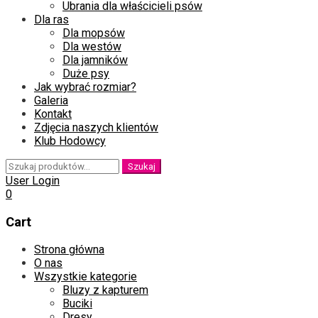
Ubrania dla właścicieli psów
Dla ras
Dla mopsów
Dla westów
Dla jamników
Duże psy
Jak wybrać rozmiar?
Galeria
Kontakt
Zdjęcia naszych klientów
Klub Hodowcy
Szukaj:
Szukaj
User Login
0
Cart
Skip
Strona główna
to
O nas
content
Wszystkie kategorie
Bluzy z kapturem
Buciki
Dresy