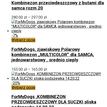
produktu
ma
Kombinezon przeciwdeszczowy z butami dla
wiele
samca rozm 20
wariantów.
Opcje
Zakres
280.00
zł
–
297.00
zł
można
cen:
wybrać
od
na
280.00 zł
stronie
do
-7%
produktu
Ten
297.00 zł
Wybierz opcje
produkt
ma
ForMyDogs, zjawiskowy Polarowy
wiele
kombinezon „MULTICOLOR” dla SAMCA,
wariantów.
jednowarstwowy , srednio cieply
Opcje
można
Zakres
155.00
zł
–
165.00
zł
wybrać
cen:
na
od
stronie
155.00 zł
-20%
produktu
Ten
do
Wybierz opcje
produkt
165.00 zł
ma
ForMyDogs ,KOMBINEZON
wiele
PRZECIWDESZCZOWY DLA SUCZKI sliska
wariantów.