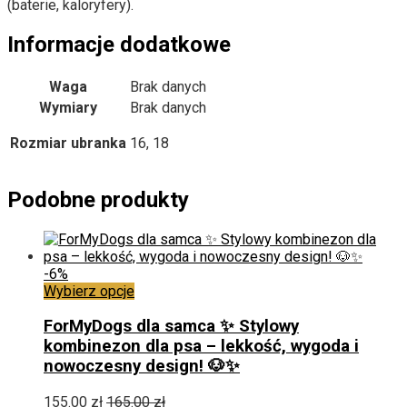
(baterie, kaloryfery).
Informacje dodatkowe
Waga
Brak danych
Wymiary
Brak danych
Rozmiar ubranka
16, 18
Podobne produkty
-6%
Ten
Wybierz opcje
produkt
ma
ForMyDogs dla samca ✨ Stylowy
wiele
kombinezon dla psa – lekkość, wygoda i
wariantów.
nowoczesny design! 🐶✨
Opcje
można
155.00
zł
165.00
zł