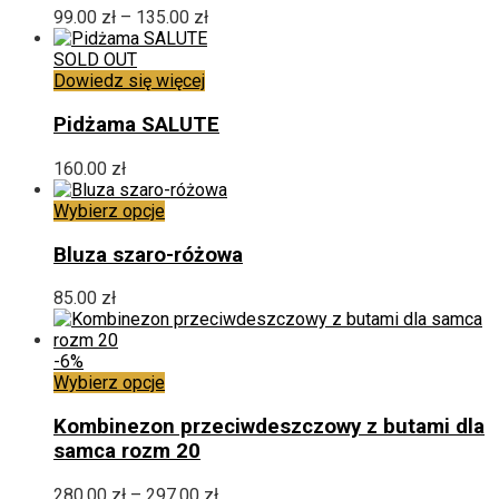
Opcje
Zakres
99.00
zł
–
135.00
zł
można
cen:
wybrać
od
SOLD OUT
na
99.00 zł
Dowiedz się więcej
stronie
do
produktu
135.00 zł
Pidżama SALUTE
160.00
zł
Ten
Wybierz opcje
produkt
ma
Bluza szaro-różowa
wiele
wariantów.
85.00
zł
Opcje
można
wybrać
-6%
na
Ten
Wybierz opcje
stronie
produkt
produktu
ma
Kombinezon przeciwdeszczowy z butami dla
wiele
samca rozm 20
wariantów.
Opcje
Zakres
280.00
zł
–
297.00
zł