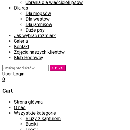
Ubrania dla właścicieli psów
Dla ras
Dla mopsów
Dla westów
Dla jamników
Duże psy
Jak wybrać rozmiar?
Galeria
Kontakt
Zdjęcia naszych klientów
Klub Hodowcy
Szukaj:
Szukaj
User Login
0
Cart
Skip
Strona główna
to
O nas
content
Wszystkie kategorie
Bluzy z kapturem
Buciki
Dresy