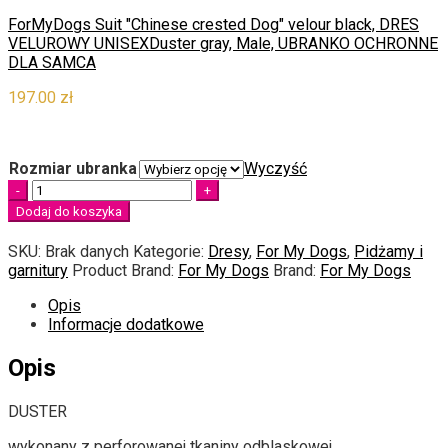
ForMyDogs Suit "Chinese crested Dog" velour black, DRES
VELUROWY UNISEX
Duster gray, Male, UBRANKO OCHRONNE
DLA SAMCA
197.00
zł
Rozmiar ubranka
Wyczyść
Quantity
Dodaj do koszyka
SKU:
Brak danych
Kategorie:
Dresy
,
For My Dogs
,
Pidżamy i
garnitury
Product Brand:
For My Dogs
Brand:
For My Dogs
Opis
Informacje dodatkowe
Opis
DUSTER
wykonany z perforowanej tkaniny odblaskowej.