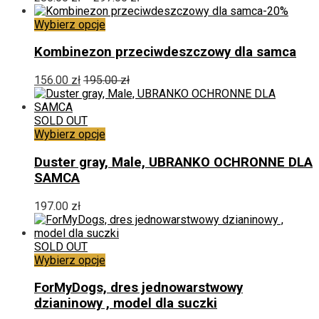
można
cen:
-20%
wybrać
Ten
od
Wybierz opcje
na
produkt
280.00 zł
stronie
ma
do
Kombinezon przeciwdeszczowy dla samca
produktu
wiele
297.00 zł
wariantów.
156.00
zł
195.00
zł
Opcje
można
wybrać
SOLD OUT
na
Ten
Wybierz opcje
stronie
produkt
produktu
ma
Duster gray, Male, UBRANKO OCHRONNE DLA
wiele
SAMCA
wariantów.
Opcje
197.00
zł
można
wybrać
na
SOLD OUT
stronie
Ten
Wybierz opcje
produktu
produkt
ma
ForMyDogs, dres jednowarstwowy
wiele
dzianinowy , model dla suczki
wariantów.