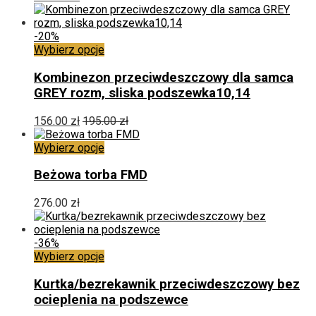
wybrać
na
stronie
-20%
produktu
Ten
Wybierz opcje
produkt
ma
Kombinezon przeciwdeszczowy dla samca
wiele
GREY rozm, sliska podszewka10,14
wariantów.
Opcje
156.00
zł
195.00
zł
można
wybrać
Ten
Wybierz opcje
na
produkt
stronie
ma
Beżowa torba FMD
produktu
wiele
wariantów.
276.00
zł
Opcje
można
wybrać
-36%
na
Ten
Wybierz opcje
stronie
produkt
produktu
ma
Kurtka/bezrekawnik przeciwdeszczowy bez
wiele
ocieplenia na podszewce
wariantów.