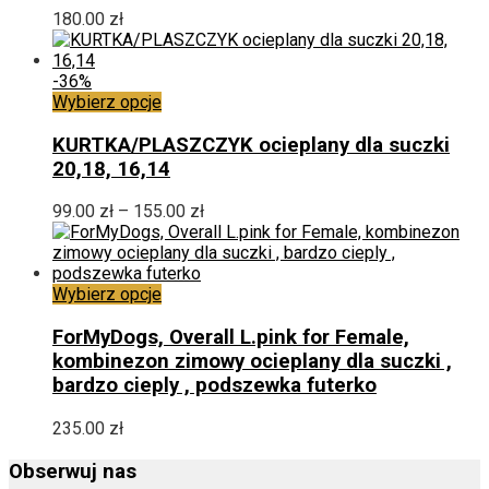
Opcje
180.00
zł
można
wybrać
na
-36%
stronie
Ten
Wybierz opcje
produktu
produkt
ma
KURTKA/PLASZCZYK ocieplany dla suczki
wiele
20,18, 16,14
wariantów.
Opcje
Zakres
99.00
zł
–
155.00
zł
można
cen:
wybrać
od
na
99.00 zł
stronie
Ten
do
Wybierz opcje
produktu
produkt
155.00 zł
ma
ForMyDogs, Overall L.pink for Female,
wiele
kombinezon zimowy ocieplany dla suczki ,
wariantów.
bardzo cieply , podszewka futerko
Opcje
można
235.00
zł
wybrać
na
Obserwuj nas
stronie