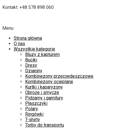
Kontakt: +48 578 898 060
Menu
Strona główna
O nas
Wszystkie kategorie
Bluzy z kapturem
Buciki
Dresy
Dzianiny
Kombinezony przeciwdeszczowe
Kombinezony ocieplane
Kurtki i kaparyzony
Obroże i smycze
Pidżamy i garnitury
Płaszczyki
Polary
Ringówki
T-shirty
Torby do transportu