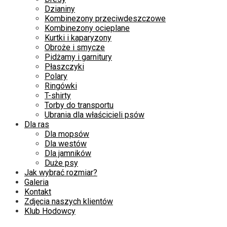
Dzianiny
Kombinezony przeciwdeszczowe
Kombinezony ocieplane
Kurtki i kaparyzony
Obroże i smycze
Pidżamy i garnitury
Płaszczyki
Polary
Ringówki
T-shirty
Torby do transportu
Ubrania dla właścicieli psów
Dla ras
Dla mopsów
Dla westów
Dla jamników
Duże psy
Jak wybrać rozmiar?
Galeria
Kontakt
Zdjęcia naszych klientów
Klub Hodowcy