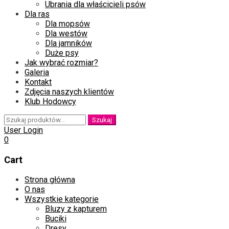
Ubrania dla właścicieli psów
Dla ras
Dla mopsów
Dla westów
Dla jamników
Duże psy
Jak wybrać rozmiar?
Galeria
Kontakt
Zdjęcia naszych klientów
Klub Hodowcy
Szukaj:
Szukaj
User Login
0
Cart
Skip
Strona główna
to
O nas
content
Wszystkie kategorie
Bluzy z kapturem
Buciki
Dresy