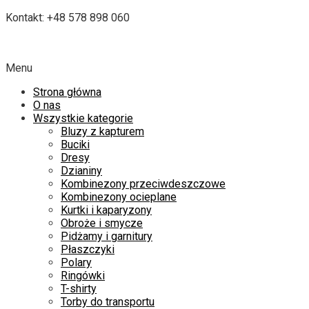
Kontakt: +48 578 898 060
Menu
Strona główna
O nas
Wszystkie kategorie
Bluzy z kapturem
Buciki
Dresy
Dzianiny
Kombinezony przeciwdeszczowe
Kombinezony ocieplane
Kurtki i kaparyzony
Obroże i smycze
Pidżamy i garnitury
Płaszczyki
Polary
Ringówki
T-shirty
Torby do transportu