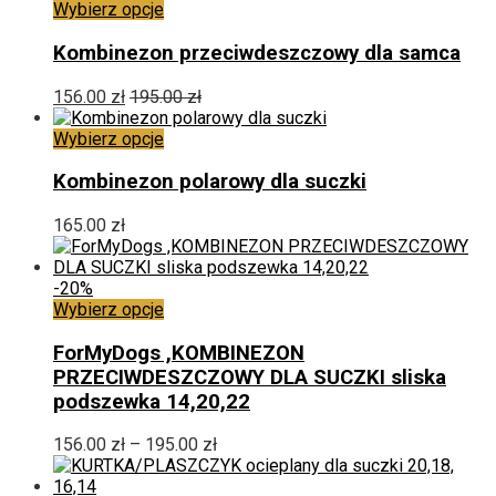
Ten
Wybierz opcje
stronie
produkt
produktu
ma
Kombinezon przeciwdeszczowy dla samca
wiele
wariantów.
156.00
zł
195.00
zł
Opcje
można
Ten
Wybierz opcje
wybrać
produkt
na
ma
Kombinezon polarowy dla suczki
stronie
wiele
produktu
wariantów.
165.00
zł
Opcje
można
wybrać
-20%
na
Ten
Wybierz opcje
stronie
produkt
produktu
ma
ForMyDogs ,KOMBINEZON
wiele
PRZECIWDESZCZOWY DLA SUCZKI sliska
wariantów.
podszewka 14,20,22
Opcje
można
Zakres
156.00
zł
–
195.00
zł
wybrać
cen:
na
od