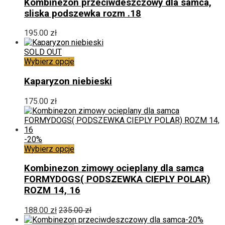
ma
Kombinezon przeciwdeszczowy dla samca,
wiele
sliska podszewka rozm .18
wariantów.
Opcje
195.00
zł
można
wybrać
SOLD OUT
na
Ten
Wybierz opcje
stronie
produkt
produktu
ma
Kaparyzon niebieski
wiele
wariantów.
175.00
zł
Opcje
można
wybrać
na
-20%
stronie
Ten
Wybierz opcje
produktu
produkt
ma
Kombinezon zimowy ocieplany dla samca
wiele
FORMYDOGS( PODSZEWKA CIEPLY POLAR)
wariantów.
ROZM 14, 16
Opcje
można
188.00
zł
235.00
zł
wybrać
-20%
na