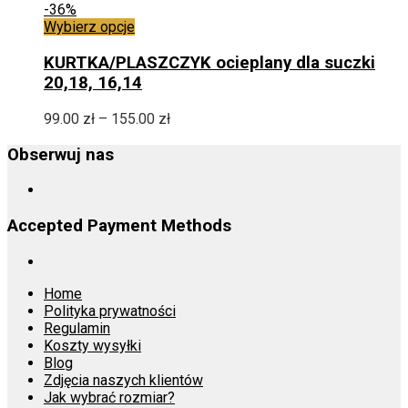
stronie
156.00 zł
-36%
produktu
Ten
do
Wybierz opcje
produkt
195.00 zł
ma
KURTKA/PLASZCZYK ocieplany dla suczki
wiele
20,18, 16,14
wariantów.
Opcje
Zakres
99.00
zł
–
155.00
zł
można
cen:
wybrać
od
Obserwuj nas
na
99.00 zł
stronie
do
produktu
155.00 zł
Accepted Payment Methods
Home
Polityka prywatności
Regulamin
Koszty wysyłki
Blog
Zdjęcia naszych klientów
Jak wybrać rozmiar?