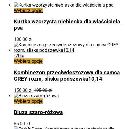
Ten
Wybierz opcje
produkt
ma
Kurtka wzorzysta niebieska dla właściciela
wiele
psa
wariantów.
Opcje
180.00
zł
można
wybrać
na
-20%
stronie
Ten
Wybierz opcje
produktu
produkt
ma
Kombinezon przeciwdeszczowy dla samca
wiele
GREY rozm, sliska podszewka10,14
wariantów.
Opcje
156.00
zł
195.00
zł
można
wybrać
Ten
Wybierz opcje
na
produkt
stronie
ma
Bluza szaro-różowa
produktu
wiele
wariantów.
85.00
zł
Opcje