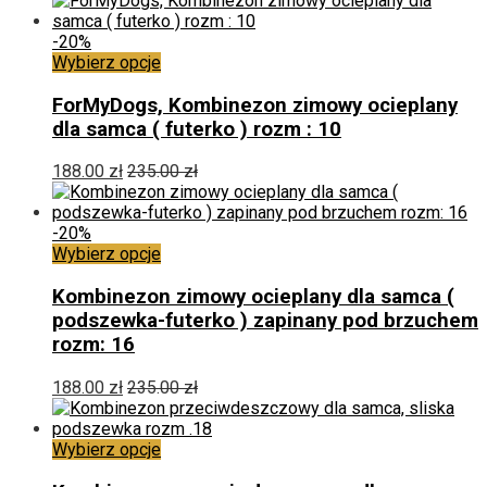
można
wybrać
-20%
na
Ten
Wybierz opcje
stronie
produkt
produktu
ma
ForMyDogs, Kombinezon zimowy ocieplany
wiele
dla samca ( futerko ) rozm : 10
wariantów.
Opcje
188.00
zł
235.00
zł
można
wybrać
na
-20%
stronie
Ten
Wybierz opcje
produktu
produkt
ma
Kombinezon zimowy ocieplany dla samca (
wiele
podszewka-futerko ) zapinany pod brzuchem
wariantów.
rozm: 16
Opcje
można
188.00
zł
235.00
zł
wybrać
na
stronie
Ten
Wybierz opcje
produktu
produkt