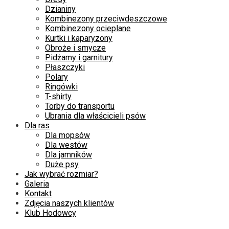
Dzianiny
Kombinezony przeciwdeszczowe
Kombinezony ocieplane
Kurtki i kaparyzony
Obroże i smycze
Pidżamy i garnitury
Płaszczyki
Polary
Ringówki
T-shirty
Torby do transportu
Ubrania dla właścicieli psów
Dla ras
Dla mopsów
Dla westów
Dla jamników
Duże psy
Jak wybrać rozmiar?
Galeria
Kontakt
Zdjęcia naszych klientów
Klub Hodowcy