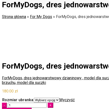
ForMyDogs, dres jednowarstw
Strona główna
»
For My Dogs
»
ForMyDogs, dres jednowarstwo
ForMyDogs, dres jednowarstw
ForMyDogs, dres jednowarstwowy dzianinowy , model dla suc
brzuchu, model dla suczki
180.00
zł
Rozmiar ubranka
Wyczyść
Quantity