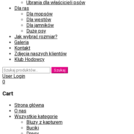
Ubrania dla właścicieli psów
Dla ras
Dla mopsów
Dla westów
Dla jamników
Duże psy
Jak wybrać rozmiar?
Galeria
Kontakt
Zdjęcia naszych klientów
Klub Hodowcy
Szukaj:
Szukaj
User Login
0
Cart
Skip
Strona główna
to
O nas
content
Wszystkie kategorie
Bluzy z kapturem
Buciki
Dresy