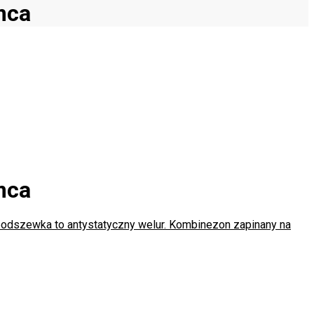
mca
mca
odszewka to antystatyczny welur. Kombinezon zapinany na