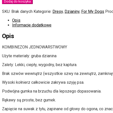
Dodaj do koszyka
SKU:
Brak danych
Kategorie:
Dresy
,
Dzianiny
,
For My Dogs
Prod
Opis
Informacje dodatkowe
Opis
KOMBINEZON JEDNOWARSTWOWY
Użyte materiały: gruba dzianina
Zalety: Lekki, ciepły, wygodny, bez kaptura.
Brak szwów wewnątrz (wszystkie szwy na zewnątrz, zamknięt
Wysoki kołnierz całkowicie zakrywa szyję psa.
Podwójna gumka na brzuchu dla lepszego dopasowania.
Rękawy są proste, bez gumek.
Zapięcie na suwak z tyłu, zapinane od głowy do ogona, co znacz