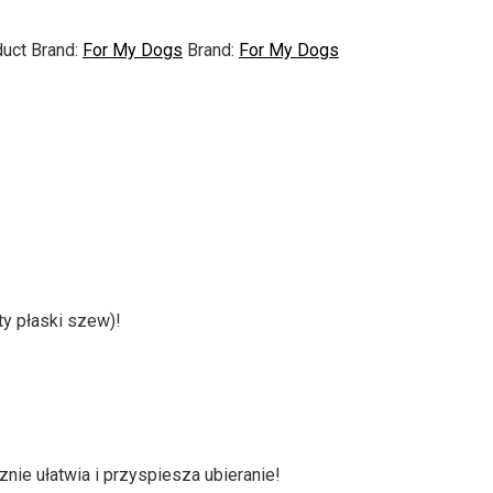
uct Brand:
For My Dogs
Brand:
For My Dogs
y płaski szew)!
nie ułatwia i przyspiesza ubieranie!