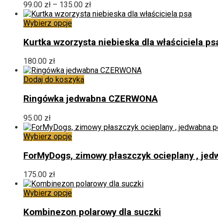
wariantów.
Zakres
99.00
zł
–
135.00
zł
Opcje
cen:
można
Ten
od
Wybierz opcje
wybrać
produkt
99.00 zł
na
ma
do
Kurtka wzorzysta niebieska dla właściciela ps
stronie
wiele
135.00 zł
produktu
wariantów.
180.00
zł
Opcje
można
Dodaj do koszyka
wybrać
na
Ringówka jedwabna CZERWONA
stronie
produktu
95.00
zł
Ten
Wybierz opcje
produkt
ma
ForMyDogs, zimowy płaszczyk ocieplany , je
wiele
wariantów.
175.00
zł
Opcje
można
Ten
Wybierz opcje
wybrać
produkt
na
ma
Kombinezon polarowy dla suczki