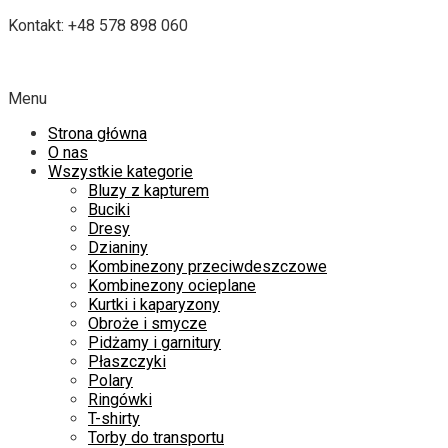
Kontakt: +48 578 898 060
Menu
Strona główna
O nas
Wszystkie kategorie
Bluzy z kapturem
Buciki
Dresy
Dzianiny
Kombinezony przeciwdeszczowe
Kombinezony ocieplane
Kurtki i kaparyzony
Obroże i smycze
Pidżamy i garnitury
Płaszczyki
Polary
Ringówki
T-shirty
Torby do transportu