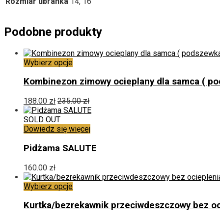
Rozmiar ubranka
14, 16
Podobne produkty
Ten
Wybierz opcje
produkt
ma
Kombinezon zimowy ocieplany dla samca ( po
wiele
wariantów.
188.00
zł
235.00
zł
Opcje
można
SOLD OUT
wybrać
Dowiedz się więcej
na
stronie
Pidżama SALUTE
produktu
160.00
zł
Ten
Wybierz opcje
produkt
ma
Kurtka/bezrekawnik przeciwdeszczowy bez o
wiele