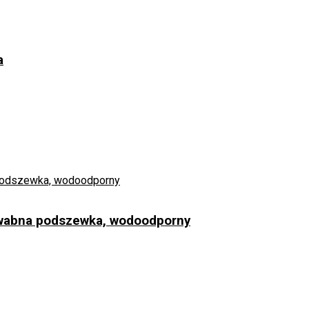
a
dwabna podszewka, wodoodporny