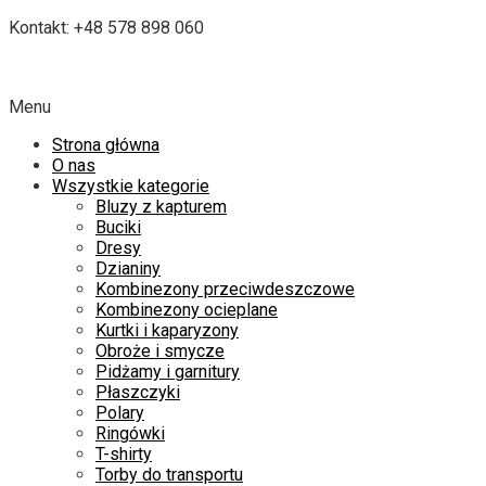
Kontakt: +48 578 898 060
Menu
Strona główna
O nas
Wszystkie kategorie
Bluzy z kapturem
Buciki
Dresy
Dzianiny
Kombinezony przeciwdeszczowe
Kombinezony ocieplane
Kurtki i kaparyzony
Obroże i smycze
Pidżamy i garnitury
Płaszczyki
Polary
Ringówki
T-shirty
Torby do transportu