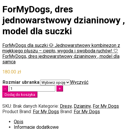
ForMyDogs, dres
jednowarstwowy dzianinowy ,
model dla suczki
ForMyDogs dla suczki 🐶 Jednowarstwowy kombinezon z
miękkiego pluszu – ciepło, wygoda i swoboda ruchów! 🤍
ForMyDogs, dres jednowarstwowy dzianinowy , model dla
samca
180.00
zł
Rozmiar ubranka
Wyczyść
Quantity
Dodaj do koszyka
SKU:
Brak danych
Kategorie:
Dresy
,
Dzianiny
,
For My Dogs
Product Brand:
For My Dogs
Brand:
For My Dogs
Opis
Informacje dodatkowe