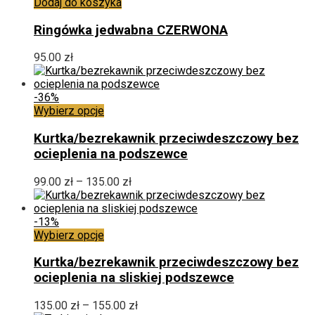
stronie
Dodaj do koszyka
produktu
Ringówka jedwabna CZERWONA
95.00
zł
-36%
Ten
Wybierz opcje
produkt
ma
Kurtka/bezrekawnik przeciwdeszczowy bez
wiele
ocieplenia na podszewce
wariantów.
Opcje
Zakres
99.00
zł
–
135.00
zł
można
cen:
wybrać
od
na
99.00 zł
-13%
stronie
Ten
do
Wybierz opcje
produktu
produkt
135.00 zł
ma
Kurtka/bezrekawnik przeciwdeszczowy bez
wiele
ocieplenia na sliskiej podszewce
wariantów.
Opcje
Zakres
135.00
zł
–
155.00
zł
można