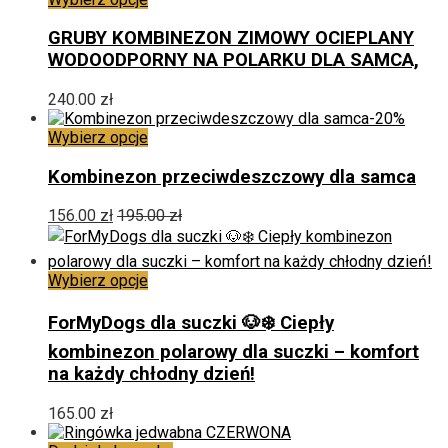
produkt
ma
GRUBY KOMBINEZON ZIMOWY OCIEPLANY
wiele
WODOODPORNY NA POLARKU DLA SAMCA,
wariantów.
Opcje
240.00
zł
można
-20%
wybrać
Ten
Wybierz opcje
na
produkt
stronie
ma
Kombinezon przeciwdeszczowy dla samca
produktu
wiele
wariantów.
156.00
zł
195.00
zł
Opcje
można
wybrać
Ten
Wybierz opcje
na
produkt
stronie
ma
ForMyDogs dla suczki 🐶❄️ Ciepły
produktu
wiele
kombinezon polarowy dla suczki – komfort
wariantów.
na każdy chłodny dzień!
Opcje
można
wybrać
165.00
zł
na