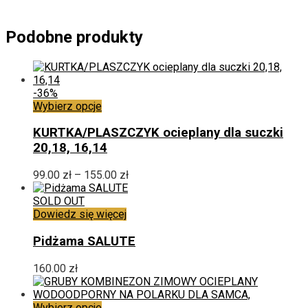
Podobne produkty
-36%
Ten
Wybierz opcje
produkt
ma
KURTKA/PLASZCZYK ocieplany dla suczki
wiele
20,18, 16,14
wariantów.
Opcje
Zakres
99.00
zł
–
155.00
zł
można
cen:
wybrać
od
SOLD OUT
na
99.00 zł
Dowiedz się więcej
stronie
do
produktu
155.00 zł
Pidżama SALUTE
160.00
zł
Ten
Wybierz opcje