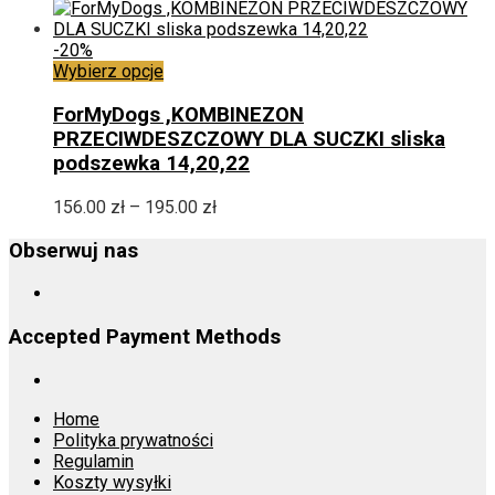
Opcje
można
wybrać
-20%
na
Ten
Wybierz opcje
stronie
produkt
produktu
ma
ForMyDogs ,KOMBINEZON
wiele
PRZECIWDESZCZOWY DLA SUCZKI sliska
wariantów.
podszewka 14,20,22
Opcje
można
Zakres
156.00
zł
–
195.00
zł
wybrać
cen:
na
od
Obserwuj nas
stronie
156.00 zł
produktu
do
195.00 zł
Accepted Payment Methods
Home
Polityka prywatności
Regulamin
Koszty wysyłki