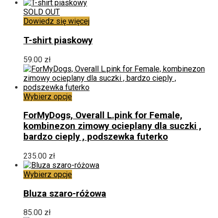
cen:
wybrać
od
SOLD OUT
na
135.00 zł
Dowiedz się więcej
stronie
do
produktu
155.00 zł
T-shirt piaskowy
59.00
zł
Ten
Wybierz opcje
produkt
ma
ForMyDogs, Overall L.pink for Female,
wiele
kombinezon zimowy ocieplany dla suczki ,
wariantów.
bardzo cieply , podszewka futerko
Opcje
można
235.00
zł
wybrać
na
Ten
Wybierz opcje
stronie
produkt
produktu
ma
Bluza szaro-różowa
wiele
wariantów.
85.00
zł