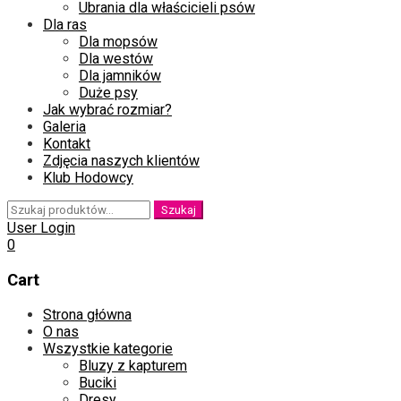
Ubrania dla właścicieli psów
Dla ras
Dla mopsów
Dla westów
Dla jamników
Duże psy
Jak wybrać rozmiar?
Galeria
Kontakt
Zdjęcia naszych klientów
Klub Hodowcy
Szukaj:
Szukaj
User Login
0
Cart
Skip
Strona główna
to
O nas
content
Wszystkie kategorie
Bluzy z kapturem
Buciki
Dresy