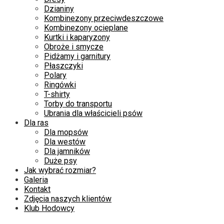
Dzianiny
Kombinezony przeciwdeszczowe
Kombinezony ocieplane
Kurtki i kaparyzony
Obroże i smycze
Pidżamy i garnitury
Płaszczyki
Polary
Ringówki
T-shirty
Torby do transportu
Ubrania dla właścicieli psów
Dla ras
Dla mopsów
Dla westów
Dla jamników
Duże psy
Jak wybrać rozmiar?
Galeria
Kontakt
Zdjęcia naszych klientów
Klub Hodowcy