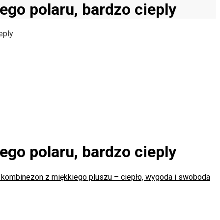
go polaru, bardzo cieply
eply
go polaru, bardzo cieply
ombinezon z miękkiego pluszu – ciepło, wygoda i swoboda