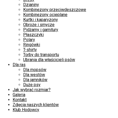
Dzianiny
Kombinezony przeciwdeszczowe
Kombinezony ocieplane
Kurtki i kaparyzony
Obroże i smycze
Pidżamy i garnitury
Płaszczyki
Polary
Ringówki
T-shirty
Torby do transportu
Ubrania dla właścicieli psów
Dla ras
Dla mopsów
Dla westów
Dla jamników
Duże psy
Jak wybrać rozmiar?
Galeria
Kontakt
Zdjęcia naszych klientów
Klub Hodowcy