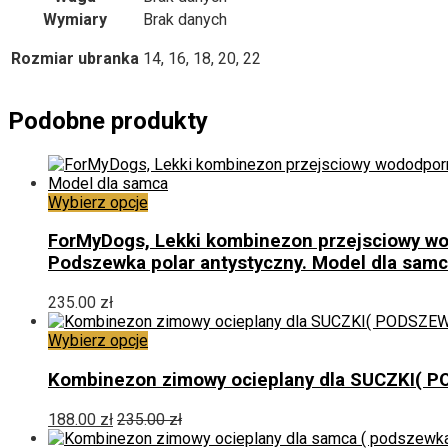
Wymiary
Brak danych
Rozmiar ubranka
14, 16, 18, 20, 22
Podobne produkty
Ten
Wybierz opcje
produkt
ma
ForMyDogs, Lekki kombinezon przejsciowy wod
wiele
Podszewka polar antystyczny. Model dla sam
wariantów.
Opcje
235.00
zł
można
wybrać
Ten
Wybierz opcje
na
produkt
stronie
ma
Kombinezon zimowy ocieplany dla SUCZKI( P
produktu
wiele
wariantów.
188.00
zł
235.00
zł
Opcje