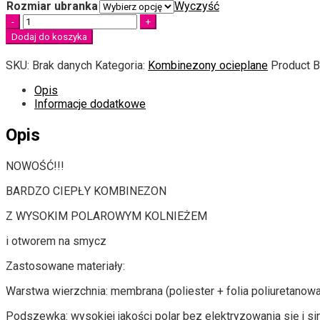
Rozmiar ubranka
Wyczyść
Quantity
Dodaj do koszyka
SKU:
Brak danych
Kategoria:
Kombinezony ocieplane
Product B
Opis
Informacje dodatkowe
Opis
NOWOŚĆ!!!
BARDZO CIEPŁY KOMBINEZON
Z WYSOKIM POLAROWYM KOLNIEŻEM
i otworem na smycz
Zastosowane materiały:
Warstwa wierzchnia: membrana (poliester + folia poliuretanowa 
Podszewka: wysokiej jakości polar bez elektryzowania się i s