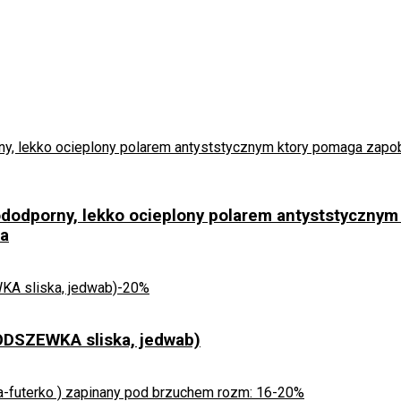
odporny, lekko ocieplony polarem antyststycznym 
ca
-20%
ODSZEWKA sliska, jedwab)
-20%