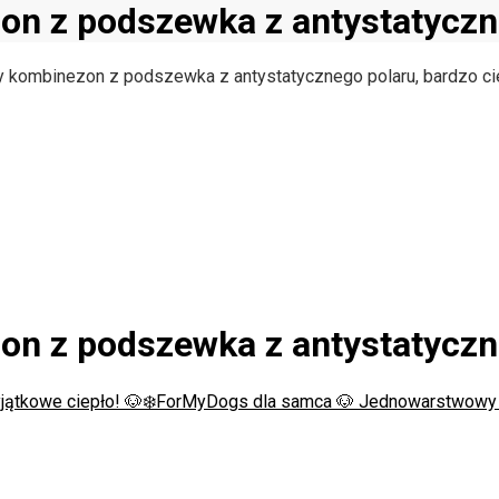
 z podszewka z antystatyczne
kombinezon z podszewka z antystatycznego polaru, bardzo ci
 z podszewka z antystatyczne
jątkowe ciepło! 🐶❄️
ForMyDogs dla samca 🐶 Jednowarstwowy k