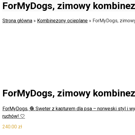
ForMyDogs, zimowy kombinezon
Strona główna
»
Kombinezony ocieplane
»
ForMyDogs, zimowy 
ForMyDogs, zimowy kombinezon
ForMyDogs, 🧶 Sweter z kapturem dla psa – norweski styl i wy
ruchów! 🤍
240.00
zł