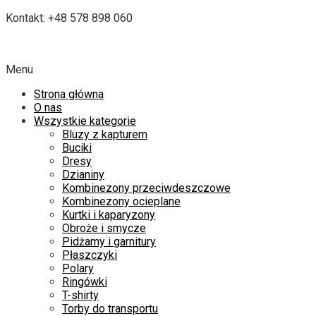
Kontakt: +48 578 898 060
Menu
Strona główna
O nas
Wszystkie kategorie
Bluzy z kapturem
Buciki
Dresy
Dzianiny
Kombinezony przeciwdeszczowe
Kombinezony ocieplane
Kurtki i kaparyzony
Obroże i smycze
Pidżamy i garnitury
Płaszczyki
Polary
Ringówki
T-shirty
Torby do transportu