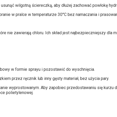
 usunąć wilgotną ściereczką, aby dłużej zachować powłokę hyd
pranie w pralce w temperaturze 30°C bez namaczania i prasowan
e nie zawierają chloru. Ich skład jest najbezpieczniejszy dla 
owy w formie sprayu i pozostawić do wyschnięcia.
m przez ręcznik lub inny gęsty materiał, bez użycia pary.
anie wyprostowanym. Aby zapobiec przedostawaniu się kurzu do
ce polietylenowej.