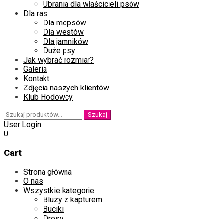
Ubrania dla właścicieli psów
Dla ras
Dla mopsów
Dla westów
Dla jamników
Duże psy
Jak wybrać rozmiar?
Galeria
Kontakt
Zdjęcia naszych klientów
Klub Hodowcy
Szukaj:
Szukaj
User Login
0
Cart
Skip
Strona główna
to
O nas
content
Wszystkie kategorie
Bluzy z kapturem
Buciki
Dresy