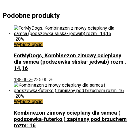
Podobne produkty
-20%
Ten
Wybierz opcje
produkt
ma
ForMyDogs, Kombinezon zimowy ocieplany
wiele
dla samca (podszewka sliska- jedwab) rozm .
wariantów.
14,16
Opcje
można
188.00
zł
235.00
zł
wybrać
na
stronie
-20%
produktu
Ten
Wybierz opcje
produkt
ma
Kombinezon zimowy ocieplany dla samca (
wiele
podszewka-futerko ) zapinany pod brzuchem
wariantów.
rozm: 16
Opcje