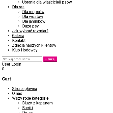
Ubrania dla właścicieli psów
Dla ras
Dla mopsów
Dla westów
Dla jamników
Duże psy
Jak wybrać rozmiar?
Galeria
Kontakt
Zdjęcia naszych klientów
Klub Hodowcy
Szukaj:
Szukaj
User Login
0
Cart
Skip
Strona główna
to
O nas
content
Wszystkie kategorie
Bluzy z kapturem
Buciki
Dresy