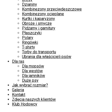
Dzianiny
Kombinezony przeciwdeszczowe
Kombinezony ocieplane
Kurtki i kaparyzony
Obroże i smycze
Pidżamy i garnitury
Płaszczyki
Polary
Ringówki
T-shirty
Torby do transportu
Ubrania dla właścicieli psów
Dla ras
Dla mopsów
Dla westów
Dla jamników
Duże psy
Jak wybrać rozmiar?
Galeria
Kontakt
Zdjęcia naszych klientów
Klub Hodowcy