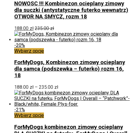
ma
NOWOSC !!! Kombinezon ocieplany zimowy
wiele
dla suczki (antystatyczne futerko wewnatrz)
wariantów.
OTWOR NA SMYCZ, rozm 18
Opcje
można
188.00
zł
235.00
zł
wybrać
na
stronie
-20%
produktu
Ten
Wybierz opcje
produkt
ma
ForMyDogs, Kombinezon zimowy ocieplany
wiele
dla samca (podszewka – futerko) rozm 16,
wariantów.
18
Opcje
można
Zakres
188.00
zł
–
235.00
zł
wybrać
cen:
na
od
stronie
188.00 zł
produktu
do
-21%
Ten
235.00 zł
Wybierz opcje
produkt
ma
ForMyDogs kombinezon zimowy ocieplany
wiele