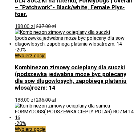
DLA SUCZKI na futerku, ForMyDogs | Overall
wariantów.
– “Patchwork”- Black/white, Female Plys-
Opcje
foer.
można
wybrać
188.00
zł
237.00
zł
na
stronie
produktu
-20%
Ten
Wybierz opcje
produkt
ma
Kombinezon zimowy ocieplany dla suczki
wiele
(podszewka jedwabna moze byc polecany
wariantów.
dla sow dlugowlosych, zapobiega plataniu
Opcje
wlosa)rozm: 14
można
wybrać
188.00
zł
235.00
zł
na
stronie
produktu
-20%
Ten
Wybierz opcje
produkt