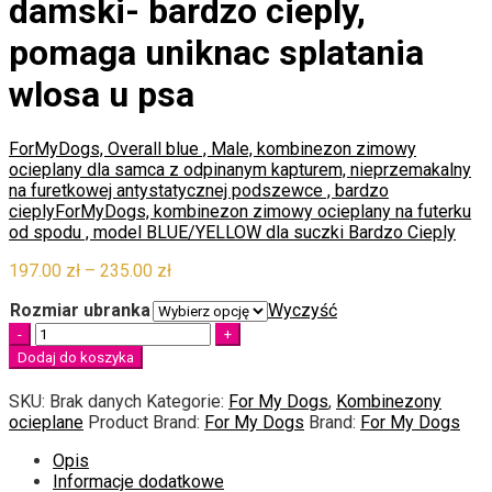
damski- bardzo cieply,
pomaga uniknac splatania
wlosa u psa
ForMyDogs, Overall blue , Male, kombinezon zimowy
ocieplany dla samca z odpinanym kapturem, nieprzemakalny
na furetkowej antystatycznej podszewce , bardzo
cieply
ForMyDogs, kombinezon zimowy ocieplany na futerku
od spodu , model BLUE/YELLOW dla suczki Bardzo Cieply
Zakres
197.00
zł
–
235.00
zł
cen:
Rozmiar ubranka
Wyczyść
od
Quantity
197.00 zł
do
Dodaj do koszyka
235.00 zł
SKU:
Brak danych
Kategorie:
For My Dogs
,
Kombinezony
ocieplane
Product Brand:
For My Dogs
Brand:
For My Dogs
Opis
Informacje dodatkowe