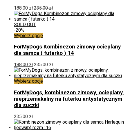
można
188.00
zł
235.00
zł
wybrać
na
stronie
SOLD OUT
produktu
-20%
Ten
Wybierz opcje
produkt
ma
ForMyDogs Kombinezon zimowy ocieplany
wiele
dla samca ( futerko ) 14
wariantów.
Opcje
188.00
zł
235.00
zł
można
wybrać
na
Ten
Wybierz opcje
stronie
produkt
produktu
ma
ForMyDogs, kombinezon zimowy, ocieplany,
wiele
nieprzemakalny na futerku antystatycznym
wariantów.
dla suczki
Opcje
można
235.00
zł
wybrać
na