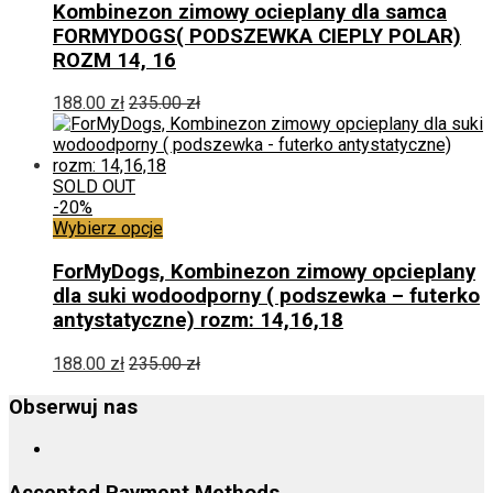
ma
Kombinezon zimowy ocieplany dla samca
wiele
FORMYDOGS( PODSZEWKA CIEPLY POLAR)
wariantów.
ROZM 14, 16
Opcje
można
188.00
zł
235.00
zł
wybrać
na
stronie
produktu
SOLD OUT
-20%
Ten
Wybierz opcje
produkt
ma
ForMyDogs, Kombinezon zimowy opcieplany
wiele
dla suki wodoodporny ( podszewka – futerko
wariantów.
antystatyczne) rozm: 14,16,18
Opcje
można
188.00
zł
235.00
zł
wybrać
na
Obserwuj nas
stronie
produktu