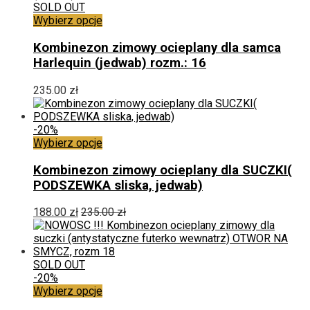
stronie
SOLD OUT
produktu
Ten
Wybierz opcje
produkt
ma
Kombinezon zimowy ocieplany dla samca
wiele
Harlequin (jedwab) rozm.: 16
wariantów.
Opcje
235.00
zł
można
wybrać
na
-20%
stronie
Ten
Wybierz opcje
produktu
produkt
ma
Kombinezon zimowy ocieplany dla SUCZKI(
wiele
PODSZEWKA sliska, jedwab)
wariantów.
Opcje
188.00
zł
235.00
zł
można
wybrać
na
stronie
SOLD OUT
produktu
-20%
Ten
Wybierz opcje
produkt