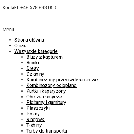
Kontakt: +48 578 898 060
Menu
Strona główna
O nas
Wszystkie kategorie
Bluzy z kapturem
Buciki
Dresy
Dzianiny
Kombinezony przeciwdeszczowe
Kombinezony ocieplane
Kurtki i kaparyzony
Obroże i smycze
Pidżamy i garnitury
Płaszczyki
Polary
Ringówki
T-shirty
Torby do transportu