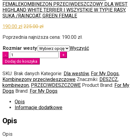
FEMALE
KOMBINEZON PRZECIWDESZCZOWY DLA WEST
HIGHLAND WHITE TERRIER I WSZYSTKIE W TYPIE RASY,
SUKA /RAINCOAT, GREEN FEMALE
190.00
zł
225.00
zł
Poprzednia najniższa cena:
190.00
zł
.
Rozmiar westy
Wyczyść
Quantity
Dodaj do koszyka
SKU:
Brak danych
Kategorie:
Dla westów
,
For My Dogs
,
Kombinezony przeciwdeszczowe
Znaczniki:
DESZCZ
,
kombinezon
,
PRZECIWDESZCZOWE
Product Brand:
For My
Dogs
Brand:
For My Dogs
Opis
Informacje dodatkowe
Opis
Opis