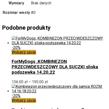
Wymiary
Brak danych
Rozmiar westy
A0
Podobne produkty
-20%
Ten
Wybierz opcje
produkt
ma
ForMyDogs ,KOMBINEZON
wiele
PRZECIWDESZCZOWY DLA SUCZKI sliska
wariantów.
podszewka 14,20,22
Opcje
można
Zakres
156.00
zł
–
195.00
zł
wybrać
cen:
na
od
stronie
156.00 zł
-20%
produktu
Ten
do
Wybierz opcje
produkt
195.00 zł