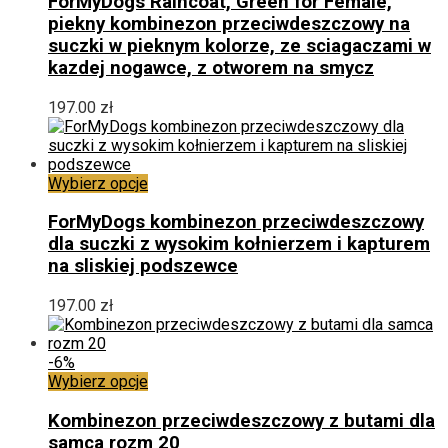
ForMyDogs Raincoat, Green for Female,
wiele
piekny kombinezon przeciwdeszczowy na
wariantów.
suczki w pieknym kolorze, ze sciagaczami w
Opcje
kazdej nogawce, z otworem na smycz
można
wybrać
197.00
zł
na
stronie
produktu
Ten
Wybierz opcje
produkt
ma
ForMyDogs kombinezon przeciwdeszczowy
wiele
dla suczki z wysokim kołnierzem i kapturem
wariantów.
na sliskiej podszewce
Opcje
można
197.00
zł
wybrać
na
stronie
-6%
produktu
Ten
Wybierz opcje
produkt
ma
Kombinezon przeciwdeszczowy z butami dla
wiele
samca rozm 20