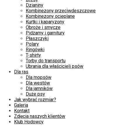
Dzianiny
Kombinezony przeciwdeszczowe
Kombinezony ocieplane
Kurtki i kaparyzony
Obroże i smycze
Pidżamy i garnitury
Płaszczyki
Polary
Ringówki
T-shirty
Torby do transportu
Ubrania dla właścicieli psów
Dla ras
Dla mopsów
Dla westów
Dla jamników
Duże psy
Jak wybrać rozmiar?
Galeria
Kontakt
Zdjęcia naszych klientów
Klub Hodowcy