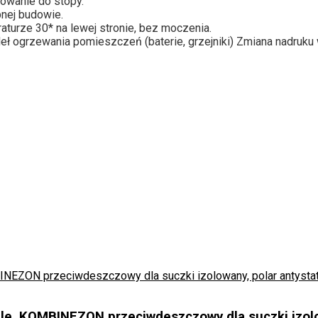
owanie do stopy.
bnej budowie.
aturze 30* na lewej stronie,
bez moczenia.
eł ogrzewania pomieszczeń (baterie, grzejniki)
Zmiana nadruku w
ale, KOMBINEZON przeciwdeszczowy dla suczki izolo