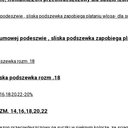
mowej podeszwie , sliska podszewka zapobiega pl
iska podszewka rozm .18
-20%
ZM. 14,16,18,20,22