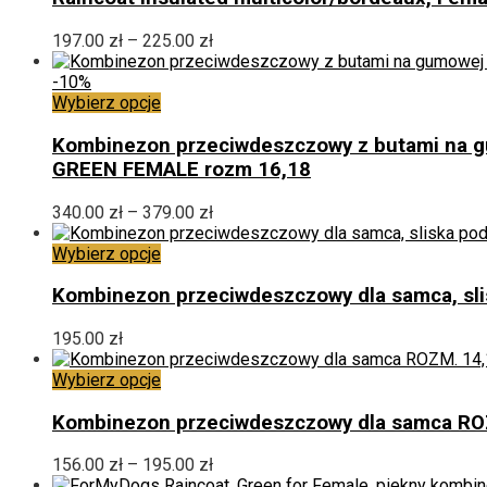
wiele
wariantów.
Zakres
197.00
zł
–
225.00
zł
Opcje
cen:
można
od
-10%
wybrać
Ten
197.00 zł
Wybierz opcje
na
produkt
do
stronie
ma
225.00 zł
Kombinezon przeciwdeszczowy z butami na gu
produktu
wiele
GREEN FEMALE rozm 16,18
wariantów.
Opcje
Zakres
340.00
zł
–
379.00
zł
można
cen:
wybrać
Ten
od
Wybierz opcje
na
produkt
340.00 zł
stronie
ma
do
Kombinezon przeciwdeszczowy dla samca, sl
produktu
wiele
379.00 zł
wariantów.
195.00
zł
Opcje
można
Ten
Wybierz opcje
wybrać
produkt
na
ma
Kombinezon przeciwdeszczowy dla samca RO
stronie
wiele
produktu
wariantów.
Zakres
156.00
zł
–
195.00
zł
Opcje
cen: