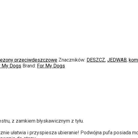
ezony przeciwdeszczowe
Znaczników:
DESZCZ
,
JEDWAB
,
kom
r My Dogs
Brand:
For My Dogs
stru,
z zamkiem błyskawicznym z tyłu.
znie ułatwia i przyspiesza ubieranie!
Podwójna pufa posiada moż