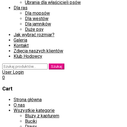
Ubrania dla właścicieli psów
Dla ras
Dla mopsów
Dla westów
Dla jamników
Duże psy
Jak wybrać rozmiar?
Galeria
Kontakt
Zdjęcia naszych klientów
Klub Hodowcy
Szukaj:
Szukaj
User Login
0
Cart
Skip
Strona główna
to
O nas
content
Wszystkie kategorie
Bluzy z kapturem
Buciki
Dresy