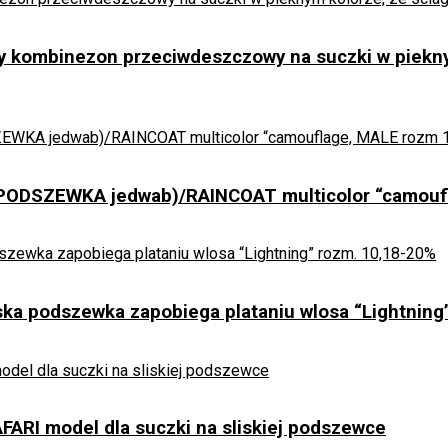
y kombinezon przeciwdeszczowy na suczki w piekny
ODSZEWKA jedwab)/RAINCOAT multicolor “camoufl
-20%
ka podszewka zapobiega plataniu wlosa “Lightning
RI model dla suczki na sliskiej podszewce