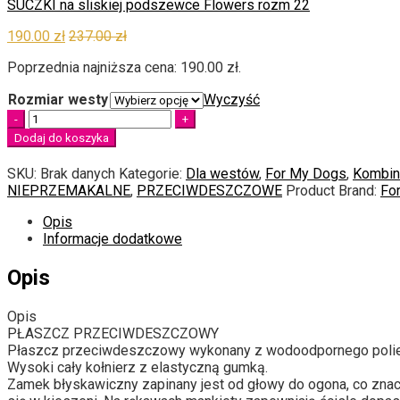
SUCZKI na sliskiej podszewce Flowers rozm 22
190.00
zł
237.00
zł
Poprzednia najniższa cena:
190.00
zł
.
Rozmiar westy
Wyczyść
Quantity
Dodaj do koszyka
SKU:
Brak danych
Kategorie:
Dla westów
,
For My Dogs
,
Kombin
NIEPRZEMAKALNE
,
PRZECIWDESZCZOWE
Product Brand:
Fo
Opis
Informacje dodatkowe
Opis
Opis
PŁASZCZ PRZECIWDESZCZOWY
Płaszcz przeciwdeszczowy wykonany z wodoodpornego polie
Wysoki cały kołnierz z elastyczną gumką.
Zamek błyskawiczny zapinany jest od głowy do ogona,
co znac