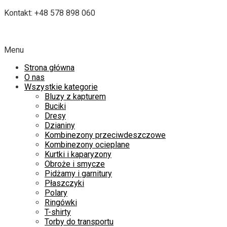
Kontakt: +48 578 898 060
Menu
Strona główna
O nas
Wszystkie kategorie
Bluzy z kapturem
Buciki
Dresy
Dzianiny
Kombinezony przeciwdeszczowe
Kombinezony ocieplane
Kurtki i kaparyzony
Obroże i smycze
Pidżamy i garnitury
Płaszczyki
Polary
Ringówki
T-shirty
Torby do transportu