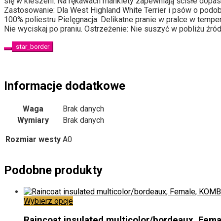
się w kieszeni.
Na rękawach mankiety zapewniają ścisłe dopas
Zastosowanie: Dla West Highland White Terrier i psów o podo
100% poliestru
Pielęgnacja: Delikatne pranie w pralce w temper
Nie wyciskaj po praniu.
Ostrzeżenie: Nie suszyć w pobliżu źród
star_border
Informacje dodatkowe
Waga
Brak danych
Wymiary
Brak danych
Rozmiar westy
A0
Podobne produkty
Ten
Wybierz opcje
produkt
ma
Raincoat insulated multicolor/bordeaux, Fem