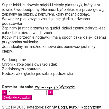
Super lekki, cudownie miękki i ciepły plaszczyk, który jest
również wodoodporny. Nie musi być zakładana przez głowę,
zapinany na guziki. Z kapturem, który można odpiąć.
Wewnątrz plaszczyka znajduje się gładka jedwabna
podszewka.
Zapinany jest na brzuchu na guziki, dzięki czemu zakryta jest
cała klatka piersiowa i brzuch.
Kocyk ma przednie nogawki i małą spódniczkę, dzięki czemu
przypomina sukienkę.
Jest idealny na mroźne zimowe dni, ponieważ jest miły i
ciepły.
Wodoodporne
Chroni klatkę piersiową/żołądek
Z odpinanym kapturem
Podszewka: gładka jedwabna podszewka.
Rozmiar ubranka
Wyczyść
Quantity
Dodaj do koszyka
SKU:
FMD013
Kategorie:
For My Dogs
,
Kurtki i kaparyzony
,