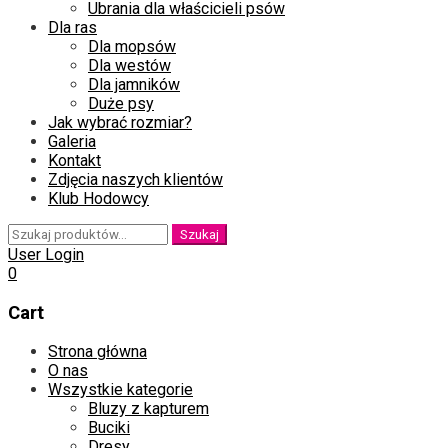
Ubrania dla właścicieli psów
Dla ras
Dla mopsów
Dla westów
Dla jamników
Duże psy
Jak wybrać rozmiar?
Galeria
Kontakt
Zdjęcia naszych klientów
Klub Hodowcy
Szukaj:
Szukaj
User Login
0
Cart
Skip
Strona główna
to
O nas
content
Wszystkie kategorie
Bluzy z kapturem
Buciki
Dresy