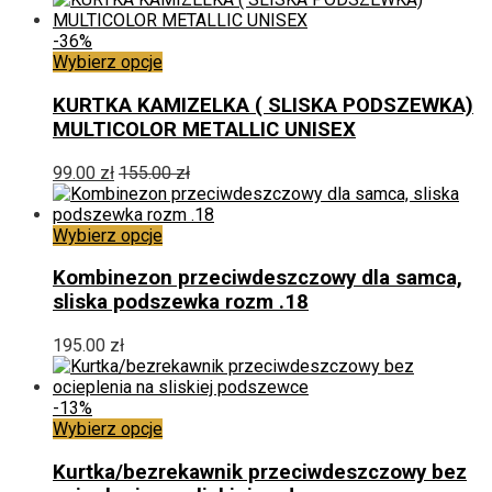
wybrać
na
-36%
stronie
Ten
Wybierz opcje
produktu
produkt
ma
KURTKA KAMIZELKA ( SLISKA PODSZEWKA)
wiele
MULTICOLOR METALLIC UNISEX
wariantów.
Opcje
99.00
zł
155.00
zł
można
wybrać
na
Ten
Wybierz opcje
stronie
produkt
produktu
ma
Kombinezon przeciwdeszczowy dla samca,
wiele
sliska podszewka rozm .18
wariantów.
Opcje
195.00
zł
można
wybrać
na
-13%
stronie
Ten
Wybierz opcje
produktu
produkt
ma
Kurtka/bezrekawnik przeciwdeszczowy bez
wiele