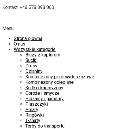
Kontakt: +48 578 898 060
Menu
Strona główna
O nas
Wszystkie kategorie
Bluzy z kapturem
Buciki
Dresy
Dzianiny
Kombinezony przeciwdeszczowe
Kombinezony ocieplane
Kurtki i kaparyzony
Obroże i smycze
Pidżamy i garnitury
Płaszczyki
Polary
Ringówki
T-shirty
Torby do transportu