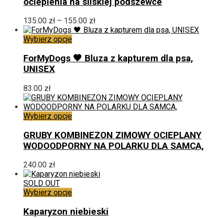
ocieplenia na sliskiej podszewce
wariantów.
Opcje
Zakres
135.00
zł
–
155.00
zł
można
cen:
wybrać
Ten
od
Wybierz opcje
na
produkt
135.00 zł
stronie
ma
do
ForMyDogs 🖤 Bluza z kapturem dla psa,
produktu
wiele
155.00 zł
UNISEX
wariantów.
Opcje
83.00
zł
można
wybrać
na
Ten
Wybierz opcje
stronie
produkt
produktu
ma
GRUBY KOMBINEZON ZIMOWY OCIEPLANY
wiele
WODOODPORNY NA POLARKU DLA SAMCA,
wariantów.
Opcje
240.00
zł
można
wybrać
SOLD OUT
na
Ten
Wybierz opcje
stronie
produkt
produktu
ma
Kaparyzon niebieski