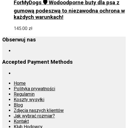
ma
ForMyDogs 🛡️ Wodoodporne buty dla psa z
wiele
gumową podeszwą to niezawodna ochrona w
wariantów.
każdych warunkach!
Opcje
można
wybrać
145.00
zł
na
stronie
Obserwuj nas
produktu
Accepted Payment Methods
Home
Polityka prywatności
Regulamin
Koszty wysyłki
Blog
Zdjęcia naszych klientów
Jak wybrać rozmiar?
Kontakt
Klub Hodowcy