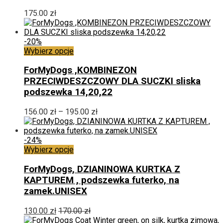
wiele
wariantów.
175.00
zł
Opcje
można
wybrać
-20%
na
Ten
Wybierz opcje
stronie
produkt
produktu
ma
ForMyDogs ,KOMBINEZON
wiele
PRZECIWDESZCZOWY DLA SUCZKI sliska
wariantów.
podszewka 14,20,22
Opcje
można
Zakres
156.00
zł
–
195.00
zł
wybrać
cen:
na
od
stronie
156.00 zł
-24%
produktu
Ten
do
Wybierz opcje
produkt
195.00 zł
ma
ForMyDogs, DZIANINOWA KURTKA Z
wiele
KAPTUREM , podszewka futerko, na
wariantów.
zamek.UNISEX
Opcje
można
130.00
zł
170.00
zł
wybrać