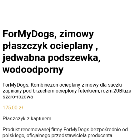
ForMyDogs, zimowy
płaszczyk ocieplany ,
jedwabna podszewka,
wodoodporny
ForMyDogs, Kombinezon ocieplany zimowy dla suczki
zapinany pod brzuchem ocieplony futerkiem, rozm:20
Bluza
szaro-różowa
175.00
zł
Płaszczyk z kapturem.
Produkt renomowanej firmy ForMyDogs bezpośrednio od
polskiego, oficjalnego przedstawiciela producenta.