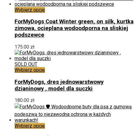
na
stronie
Ten
Wybierz opcje
produktu
produkt
ma
ForMyDogs Coat Winter green, on silk, kurtka
wiele
zimowa, ocieplana wodoodporna na sliskiej
wariantów.
podszewce
Opcje
można
175.00
zł
wybrać
na
stronie
SOLD OUT
produktu
Ten
Wybierz opcje
produkt
ma
ForMyDogs, dres jednowarstwowy
wiele
dzianinowy , model dla suczki
wariantów.
Opcje
180.00
zł
można
wybrać
na
stronie
Ten
Wybierz opcje
produktu
produkt