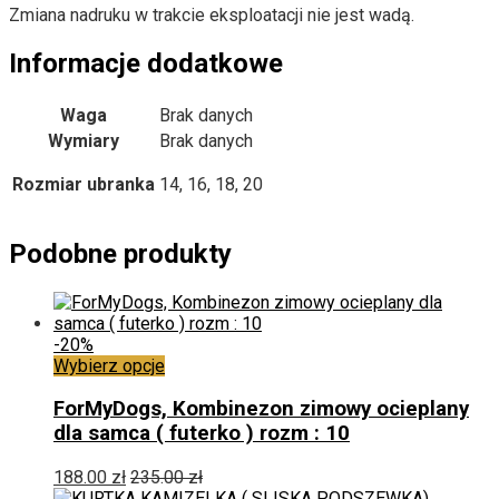
Zmiana nadruku w trakcie eksploatacji nie jest wadą.
Informacje dodatkowe
Waga
Brak danych
Wymiary
Brak danych
Rozmiar ubranka
14, 16, 18, 20
Podobne produkty
-20%
Ten
Wybierz opcje
produkt
ma
ForMyDogs, Kombinezon zimowy ocieplany
wiele
dla samca ( futerko ) rozm : 10
wariantów.
Opcje
188.00
zł
235.00
zł
można