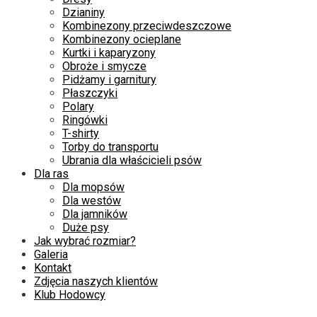
Dzianiny
Kombinezony przeciwdeszczowe
Kombinezony ocieplane
Kurtki i kaparyzony
Obroże i smycze
Pidżamy i garnitury
Płaszczyki
Polary
Ringówki
T-shirty
Torby do transportu
Ubrania dla właścicieli psów
Dla ras
Dla mopsów
Dla westów
Dla jamników
Duże psy
Jak wybrać rozmiar?
Galeria
Kontakt
Zdjęcia naszych klientów
Klub Hodowcy