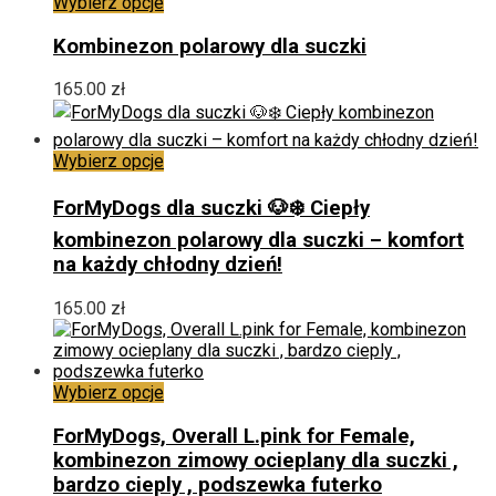
Ten
Wybierz opcje
na
produkt
stronie
ma
Kombinezon polarowy dla suczki
produktu
wiele
wariantów.
165.00
zł
Opcje
można
wybrać
Ten
Wybierz opcje
na
produkt
stronie
ma
ForMyDogs dla suczki 🐶❄️ Ciepły
produktu
wiele
kombinezon polarowy dla suczki – komfort
wariantów.
na każdy chłodny dzień!
Opcje
można
wybrać
165.00
zł
na
stronie
produktu
Ten
Wybierz opcje
produkt
ma
ForMyDogs, Overall L.pink for Female,
wiele
kombinezon zimowy ocieplany dla suczki ,
wariantów.
bardzo cieply , podszewka futerko