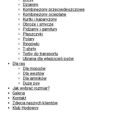
Dzianiny
Kombinezony przeciwdeszczowe
Kombinezony ocieplane
Kurtki i kaparyzony
Obroże i smycze
Pidżamy i garnitury
Płaszczyki
Polary
Ringówki
T-shirty
Torby do transportu
Ubrania dla właścicieli psów
Dla ras
Dla mopsów
Dla westów
Dla jamników
Duże psy
Jak wybrać rozmiar?
Galeria
Kontakt
Zdjęcia naszych klientów
Klub Hodowcy