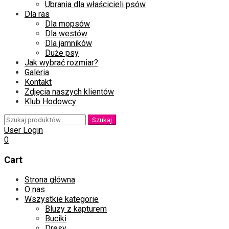
Ubrania dla właścicieli psów
Dla ras
Dla mopsów
Dla westów
Dla jamników
Duże psy
Jak wybrać rozmiar?
Galeria
Kontakt
Zdjęcia naszych klientów
Klub Hodowcy
Szukaj:
Szukaj
User Login
0
Cart
Skip
Strona główna
to
O nas
content
Wszystkie kategorie
Bluzy z kapturem
Buciki
Dresy