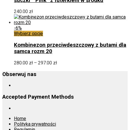
suczki ” Pink” z futerkiem w srodku
wariantów.
Opcje
240.00
zł
można
wybrać
na
-6%
stronie
Ten
Wybierz opcje
produktu
produkt
ma
Kombinezon przeciwdeszczowy z butami dla
wiele
samca rozm 20
wariantów.
Opcje
Zakres
280.00
zł
–
297.00
zł
można
cen:
wybrać
od
Obserwuj nas
na
280.00 zł
stronie
do
produktu
297.00 zł
Accepted Payment Methods
Home
Polityka prywatności
Regulamin