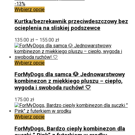
stronie
-13%
produktu
Ten
Wybierz opcje
produkt
ma
Kurtka/bezrekawnik przeciwdeszczowy bez
wiele
ocieplenia na sliskiej podszewce
wariantów.
Opcje
Zakres
135.00
zł
–
155.00
zł
można
cen:
wybrać
od
na
135.00 zł
stronie
Ten
do
Wybierz opcje
produktu
produkt
155.00 zł
ma
ForMyDogs dla samca 🐶 Jednowarstwowy
wiele
kombinezon z miękkiego pluszu – ciepło,
wariantów.
wygoda i swoboda ruchów! 🤍
Opcje
można
175.00
zł
wybrać
na
stronie
Ten
Wybierz opcje
produktu
produkt
ma
ForMyDogs, Bardzo cieply kombinezon dla
wiele