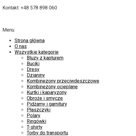
Kontakt: +48 578 898 060
Menu
Strona główna
O nas
Wszystkie kategorie
Bluzy z kapturem
Buciki
Dresy
Dzianiny
Kombinezony przeciwdeszczowe
Kombinezony ocieplane
Kurtki i kaparyzony
Obroże i smycze
Pidżamy i garnitury
Płaszczyki
Polary
Ringówki
T-shirty
Torby do transportu