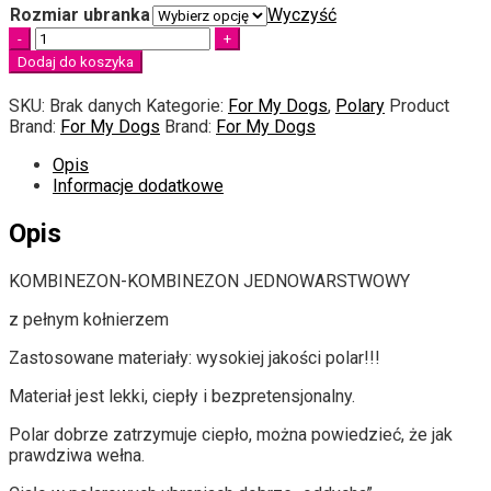
Rozmiar ubranka
Wyczyść
do
Quantity
165.00 zł
Dodaj do koszyka
SKU:
Brak danych
Kategorie:
For My Dogs
,
Polary
Product
Brand:
For My Dogs
Brand:
For My Dogs
Opis
Informacje dodatkowe
Opis
KOMBINEZON-KOMBINEZON JEDNOWARSTWOWY
z pełnym kołnierzem
Zastosowane materiały: wysokiej jakości polar!!!
Materiał jest lekki, ciepły i bezpretensjonalny.
Polar dobrze zatrzymuje ciepło, można powiedzieć, że jak
prawdziwa wełna.