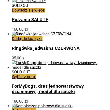
SOLD OUT
Dowiedz się więcej
Pidżama SALUTE
160.00
zł
Dodaj do koszyka
Ringówka jedwabna CZERWONA
95.00
zł
SOLD OUT
Ten
Wybierz opcje
produkt
ma
ForMyDogs, dres jednowarstwowy
wiele
dzianinowy , model dla suczki
wariantów.
Opcje
180.00
zł
można
wybrać