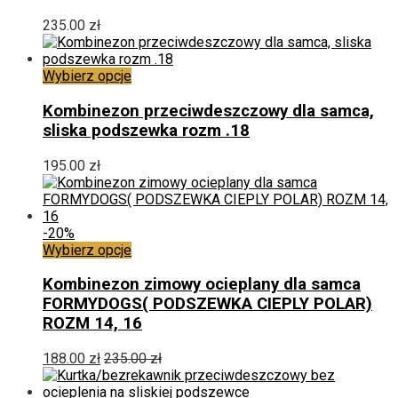
Opcje
można
235.00
zł
wybrać
na
stronie
Ten
Wybierz opcje
produktu
produkt
ma
Kombinezon przeciwdeszczowy dla samca,
wiele
sliska podszewka rozm .18
wariantów.
Opcje
195.00
zł
można
wybrać
na
stronie
-20%
produktu
Ten
Wybierz opcje
produkt
ma
Kombinezon zimowy ocieplany dla samca
wiele
FORMYDOGS( PODSZEWKA CIEPLY POLAR)
wariantów.
ROZM 14, 16
Opcje
można
188.00
zł
235.00
zł
wybrać
na