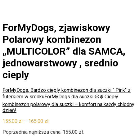
ForMyDogs, zjawiskowy
Polarowy kombinezon
„MULTICOLOR” dla SAMCA,
jednowarstwowy , srednio
cieply
ForMyDogs, Bardzo cieply kombinezon dla suczki " Pink" z
futerkiem w srodku
ForMyDogs dla suczki 🐶❄️ Ciepły
kombinezon polarowy dla suczki – komfort na każdy chłodny
dzień!
Zakres
155.00
zł
–
165.00
zł
cen:
Poprzednia najniższa cena:
155.00
zł
.
od
155.00 zł