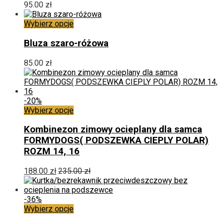
produktu
95.00
zł
Ten
Wybierz opcje
produkt
ma
Bluza szaro-różowa
wiele
wariantów.
85.00
zł
Opcje
można
wybrać
na
-20%
stronie
Ten
Wybierz opcje
produktu
produkt
ma
Kombinezon zimowy ocieplany dla samca
wiele
FORMYDOGS( PODSZEWKA CIEPLY POLAR)
wariantów.
ROZM 14, 16
Opcje
można
188.00
zł
235.00
zł
wybrać
na
stronie
-36%
produktu
Ten
Wybierz opcje
produkt