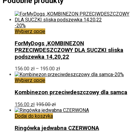
Podobne produkty
-20%
Ten
Wybierz opcje
produkt
ma
ForMyDogs ,KOMBINEZON
wiele
PRZECIWDESZCZOWY DLA SUCZKI sliska
wariantów.
podszewka 14,20,22
Opcje
można
Zakres
156.00
zł
–
195.00
zł
wybrać
cen:
-20%
na
Ten
od
Wybierz opcje
stronie
produkt
156.00 zł
produktu
ma
do
Kombinezon przeciwdeszczowy dla samca
wiele
195.00 zł
wariantów.
156.00
zł
195.00
zł
Opcje
można
Dodaj do koszyka
wybrać
na
Ringówka jedwabna CZERWONA
stronie