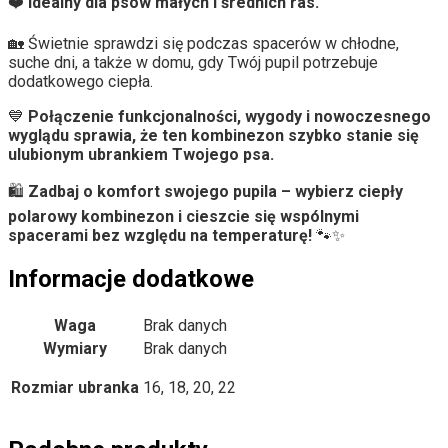
❤️
Idealny dla psów małych i średnich ras.
🏡 Świetnie sprawdzi się podczas spacerów w chłodne,
suche dni, a także w domu, gdy Twój pupil potrzebuje
dodatkowego ciepła.
💙
Połączenie funkcjonalności, wygody i nowoczesnego
wyglądu sprawia, że ten kombinezon szybko stanie się
ulubionym ubrankiem Twojego psa.
🛍️
Zadbaj o komfort swojego pupila – wybierz ciepły
polarowy kombinezon i cieszcie się wspólnymi
spacerami bez względu na temperaturę!
🐾✨
Informacje dodatkowe
Waga
Brak danych
Wymiary
Brak danych
Rozmiar ubranka
16, 18, 20, 22