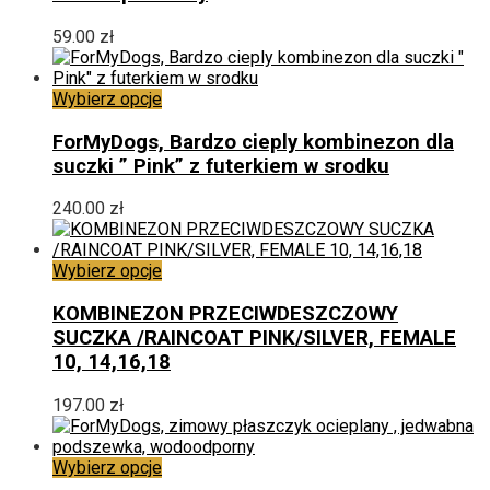
59.00
zł
Ten
Wybierz opcje
produkt
ma
ForMyDogs, Bardzo cieply kombinezon dla
wiele
suczki ” Pink” z futerkiem w srodku
wariantów.
Opcje
240.00
zł
można
wybrać
na
Ten
Wybierz opcje
stronie
produkt
produktu
ma
KOMBINEZON PRZECIWDESZCZOWY
wiele
SUCZKA /RAINCOAT PINK/SILVER, FEMALE
wariantów.
10, 14,16,18
Opcje
można
197.00
zł
wybrać
na
stronie
Ten
Wybierz opcje
produktu
produkt