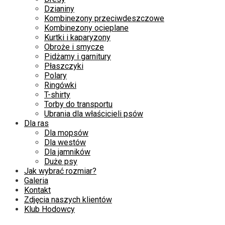
Dzianiny
Kombinezony przeciwdeszczowe
Kombinezony ocieplane
Kurtki i kaparyzony
Obroże i smycze
Pidżamy i garnitury
Płaszczyki
Polary
Ringówki
T-shirty
Torby do transportu
Ubrania dla właścicieli psów
Dla ras
Dla mopsów
Dla westów
Dla jamników
Duże psy
Jak wybrać rozmiar?
Galeria
Kontakt
Zdjęcia naszych klientów
Klub Hodowcy