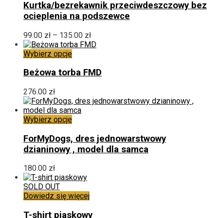
ma
Kurtka/bezrekawnik przeciwdeszczowy bez
wiele
ocieplenia na podszewce
wariantów.
Opcje
Zakres
99.00
zł
–
135.00
zł
można
cen:
wybrać
Ten
od
Wybierz opcje
na
produkt
99.00 zł
stronie
ma
do
Beżowa torba FMD
produktu
wiele
135.00 zł
wariantów.
276.00
zł
Opcje
można
wybrać
Ten
Wybierz opcje
na
produkt
stronie
ma
ForMyDogs, dres jednowarstwowy
produktu
wiele
dzianinowy , model dla samca
wariantów.
Opcje
180.00
zł
można
wybrać
SOLD OUT
na
Dowiedz się więcej
stronie
produktu
T-shirt piaskowy