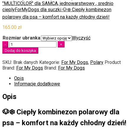
"MULTICOLOR" dla SAMCA, jednowarstwowy , srednio
cieply
ForMyDogs dla suczki 🐶❄️ Ciepły kombinezon
polarowy dla psa – komfort na każdy chłodny dzień!
165.00
zł
Rozmiar ubranka
Wyczyść
Quantity
Dodaj do koszyka
SKU:
Brak danych
Kategorie:
For My Dogs
,
Polary
Product
Brand:
For My Dogs
Brand:
For My Dogs
Opis
Informacje dodatkowe
Opis
🐶❄️ Ciepły kombinezon polarowy dla
psa – komfort na każdy chłodny dzień!