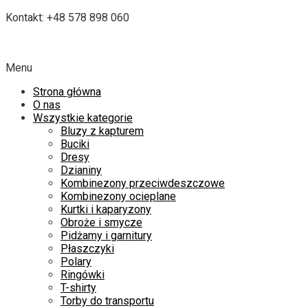
Kontakt: +48 578 898 060
Menu
Strona główna
O nas
Wszystkie kategorie
Bluzy z kapturem
Buciki
Dresy
Dzianiny
Kombinezony przeciwdeszczowe
Kombinezony ocieplane
Kurtki i kaparyzony
Obroże i smycze
Pidżamy i garnitury
Płaszczyki
Polary
Ringówki
T-shirty
Torby do transportu