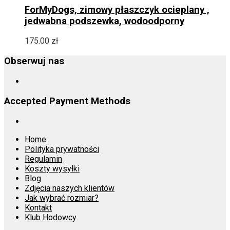
ma
ForMyDogs, zimowy płaszczyk ocieplany ,
wiele
jedwabna podszewka, wodoodporny
wariantów.
Opcje
175.00
zł
można
wybrać
Obserwuj nas
na
stronie
produktu
Accepted Payment Methods
Home
Polityka prywatności
Regulamin
Koszty wysyłki
Blog
Zdjęcia naszych klientów
Jak wybrać rozmiar?
Kontakt
Klub Hodowcy