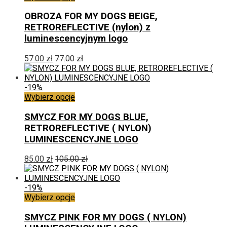
stronie
produkt
produktu
ma
OBROZA FOR MY DOGS BEIGE,
wiele
RETROREFLECTIVE (nylon) z
wariantów.
luminescencyjnym logo
Opcje
można
57.00
zł
77.00
zł
wybrać
na
stronie
-19%
produktu
Ten
Wybierz opcje
produkt
ma
SMYCZ FOR MY DOGS BLUE,
wiele
RETROREFLECTIVE ( NYLON)
wariantów.
LUMINESCENCYJNE LOGO
Opcje
można
85.00
zł
105.00
zł
wybrać
na
stronie
-19%
produktu
Ten
Wybierz opcje
produkt
ma
SMYCZ PINK FOR MY DOGS ( NYLON)
wiele