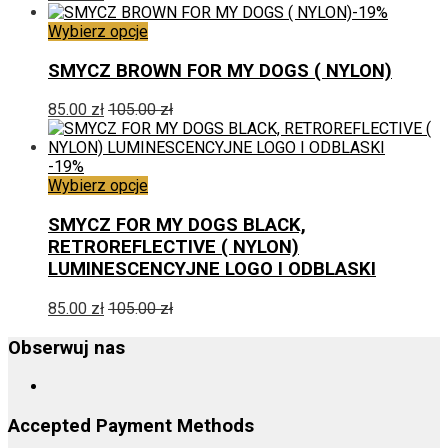
Opcje
-19%
można
Ten
Wybierz opcje
wybrać
produkt
na
ma
SMYCZ BROWN FOR MY DOGS ( NYLON)
stronie
wiele
produktu
wariantów.
85.00
zł
105.00
zł
Opcje
można
wybrać
-19%
na
Ten
Wybierz opcje
stronie
produkt
produktu
ma
SMYCZ FOR MY DOGS BLACK,
wiele
RETROREFLECTIVE ( NYLON)
wariantów.
LUMINESCENCYJNE LOGO I ODBLASKI
Opcje
można
85.00
zł
105.00
zł
wybrać
na
Obserwuj nas
stronie
produktu
Accepted Payment Methods