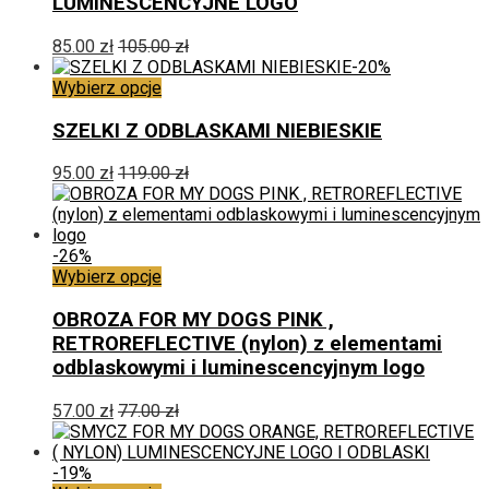
LUMINESCENCYJNE LOGO
wariantów.
Opcje
85.00
zł
105.00
zł
można
-20%
wybrać
Ten
Wybierz opcje
na
produkt
stronie
ma
SZELKI Z ODBLASKAMI NIEBIESKIE
produktu
wiele
wariantów.
95.00
zł
119.00
zł
Opcje
można
wybrać
na
-26%
stronie
Ten
Wybierz opcje
produktu
produkt
ma
OBROZA FOR MY DOGS PINK ,
wiele
RETROREFLECTIVE (nylon) z elementami
wariantów.
odblaskowymi i luminescencyjnym logo
Opcje
można
57.00
zł
77.00
zł
wybrać
na
stronie
-19%
produktu