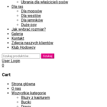
Ubrania dla właścicieli psów
Dla ras
Dla mopsów
Dla westów
Dla jamników
Duże psy
Jak wybrać rozmiar?
Galeria
Kontakt
Zdjęcia naszych klientów
Klub Hodowcy
Szukaj:
Szukaj
User Login
0
Cart
Skip
Strona główna
to
O nas
content
Wszystkie kategorie
Bluzy z kapturem
Buciki
Dresy