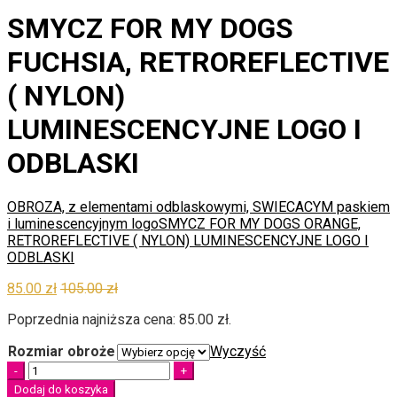
SMYCZ FOR MY DOGS
FUCHSIA, RETROREFLECTIVE
( NYLON)
LUMINESCENCYJNE LOGO I
ODBLASKI
OBROZA, z elementami odblaskowymi, SWIECACYM paskiem
i luminescencyjnym logo
SMYCZ FOR MY DOGS ORANGE,
RETROREFLECTIVE ( NYLON) LUMINESCENCYJNE LOGO I
ODBLASKI
85.00
zł
105.00
zł
Poprzednia najniższa cena:
85.00
zł
.
Rozmiar obroże
Wyczyść
Quantity
Dodaj do koszyka