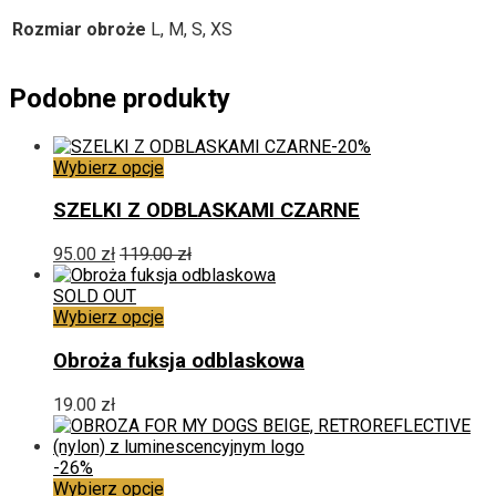
Rozmiar obroże
L, M, S, XS
Podobne produkty
-20%
Ten
Wybierz opcje
produkt
ma
SZELKI Z ODBLASKAMI CZARNE
wiele
wariantów.
95.00
zł
119.00
zł
Opcje
można
SOLD OUT
wybrać
Ten
Wybierz opcje
na
produkt
stronie
ma
Obroża fuksja odblaskowa
produktu
wiele
wariantów.
19.00
zł
Opcje
można
wybrać
-26%
na
Ten
Wybierz opcje