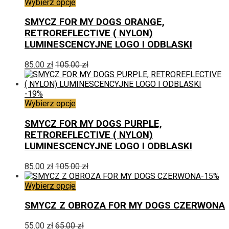
Ten
Wybierz opcje
produkt
ma
SMYCZ FOR MY DOGS ORANGE,
wiele
RETROREFLECTIVE ( NYLON)
wariantów.
LUMINESCENCYJNE LOGO I ODBLASKI
Opcje
można
85.00
zł
105.00
zł
wybrać
na
stronie
-19%
produktu
Ten
Wybierz opcje
produkt
ma
SMYCZ FOR MY DOGS PURPLE,
wiele
RETROREFLECTIVE ( NYLON)
wariantów.
LUMINESCENCYJNE LOGO I ODBLASKI
Opcje
można
85.00
zł
105.00
zł
wybrać
-15%
na
Ten
Wybierz opcje
stronie
produkt
produktu
ma
SMYCZ Z OBROZA FOR MY DOGS CZERWONA
wiele
wariantów.
55.00
zł
65.00
zł