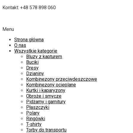
Kontakt: +48 578 898 060
Menu
Strona główna
O nas
Wszystkie kategorie
Bluzy z kapturem
Buciki
Dresy
Dzianiny
Kombinezony przeciwdeszczowe
Kombinezony ocieplane
Kurtki i kaparyzony
Obroże i smycze
Pidżamy i garnitury
Płaszczyki
Polary
Ringówki
T-shirty
Torby do transportu