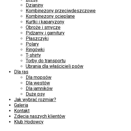
Dzianiny
Kombinezony przeciwdeszczowe
Kombinezony ocieplane
Kurtki i kaparyzony
Obroże i smycze
Pidżamy i garnitury
Płaszczyki
Polary
Ringówki
T-shirty
Torby do transportu
Ubrania dla właścicieli psów
Dla ras
Dla mopsów
Dla westów
Dla jamników
Duże psy
Jak wybrać rozmiar?
Galeria
Kontakt
Zdjęcia naszych klientów
Klub Hodowcy