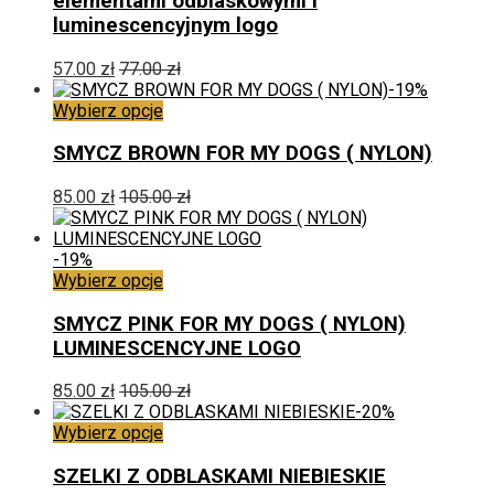
elementami odblaskowymi i
wariantów.
luminescencyjnym logo
Opcje
można
57.00
zł
77.00
zł
wybrać
-19%
na
Ten
Wybierz opcje
stronie
produkt
produktu
ma
SMYCZ BROWN FOR MY DOGS ( NYLON)
wiele
wariantów.
85.00
zł
105.00
zł
Opcje
można
wybrać
-19%
na
Ten
Wybierz opcje
stronie
produkt
produktu
ma
SMYCZ PINK FOR MY DOGS ( NYLON)
wiele
LUMINESCENCYJNE LOGO
wariantów.
Opcje
85.00
zł
105.00
zł
można
-20%
wybrać
Ten
Wybierz opcje
na
produkt
stronie
ma
SZELKI Z ODBLASKAMI NIEBIESKIE
produktu