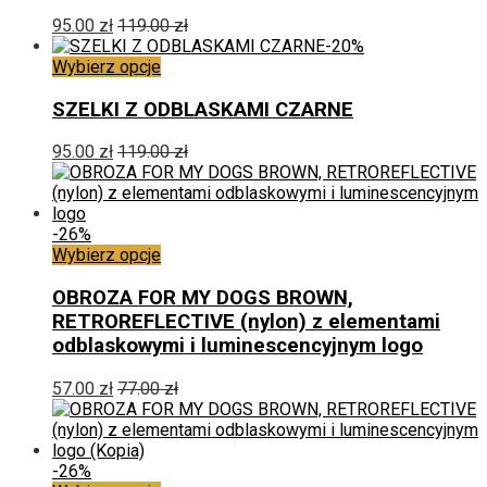
wiele
wariantów.
95.00
zł
119.00
zł
Opcje
-20%
można
Ten
Wybierz opcje
wybrać
produkt
na
ma
SZELKI Z ODBLASKAMI CZARNE
stronie
wiele
produktu
wariantów.
95.00
zł
119.00
zł
Opcje
można
wybrać
na
-26%
stronie
Ten
Wybierz opcje
produktu
produkt
ma
OBROZA FOR MY DOGS BROWN,
wiele
RETROREFLECTIVE (nylon) z elementami
wariantów.
odblaskowymi i luminescencyjnym logo
Opcje
można
57.00
zł
77.00
zł
wybrać
na
stronie
produktu
-26%