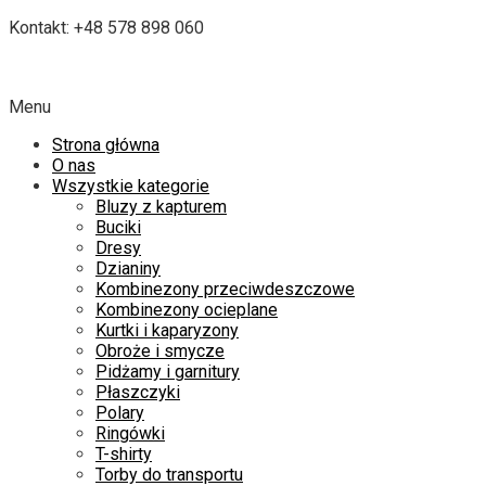
Kontakt: +48 578 898 060
Menu
Strona główna
O nas
Wszystkie kategorie
Bluzy z kapturem
Buciki
Dresy
Dzianiny
Kombinezony przeciwdeszczowe
Kombinezony ocieplane
Kurtki i kaparyzony
Obroże i smycze
Pidżamy i garnitury
Płaszczyki
Polary
Ringówki
T-shirty
Torby do transportu