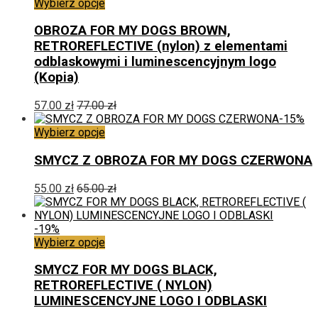
Ten
Wybierz opcje
produkt
ma
OBROZA FOR MY DOGS BROWN,
wiele
RETROREFLECTIVE (nylon) z elementami
wariantów.
odblaskowymi i luminescencyjnym logo
Opcje
(Kopia)
można
wybrać
57.00
zł
77.00
zł
na
-15%
stronie
Ten
Wybierz opcje
produktu
produkt
ma
SMYCZ Z OBROZA FOR MY DOGS CZERWONA
wiele
wariantów.
55.00
zł
65.00
zł
Opcje
można
wybrać
-19%
na
Ten
Wybierz opcje
stronie
produkt
produktu
ma
SMYCZ FOR MY DOGS BLACK,
wiele
RETROREFLECTIVE ( NYLON)
wariantów.
LUMINESCENCYJNE LOGO I ODBLASKI
Opcje