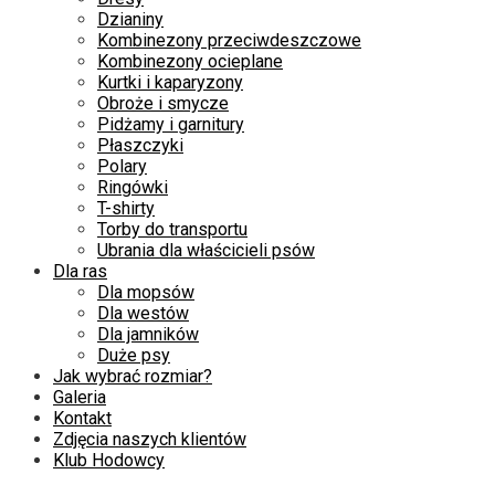
Dzianiny
Kombinezony przeciwdeszczowe
Kombinezony ocieplane
Kurtki i kaparyzony
Obroże i smycze
Pidżamy i garnitury
Płaszczyki
Polary
Ringówki
T-shirty
Torby do transportu
Ubrania dla właścicieli psów
Dla ras
Dla mopsów
Dla westów
Dla jamników
Duże psy
Jak wybrać rozmiar?
Galeria
Kontakt
Zdjęcia naszych klientów
Klub Hodowcy