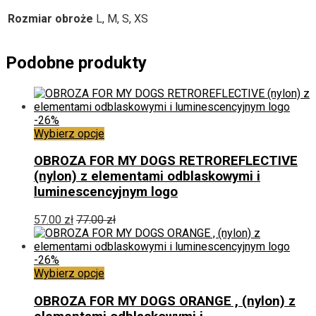
Rozmiar obroże
L, M, S, XS
Podobne produkty
-26%
Ten
Wybierz opcje
produkt
ma
OBROZA FOR MY DOGS RETROREFLECTIVE
wiele
(nylon) z elementami odblaskowymi i
wariantów.
luminescencyjnym logo
Opcje
można
57.00
zł
77.00
zł
wybrać
na
stronie
-26%
produktu
Ten
Wybierz opcje
produkt
ma
OBROZA FOR MY DOGS ORANGE , (nylon) z
wiele