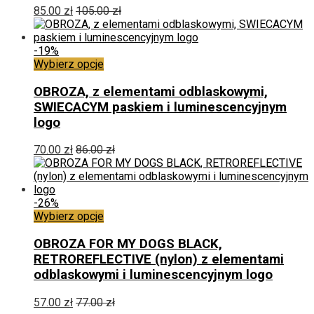
można
85.00
zł
105.00
zł
wybrać
na
stronie
-19%
produktu
Ten
Wybierz opcje
produkt
ma
OBROZA, z elementami odblaskowymi,
wiele
SWIECACYM paskiem i luminescencyjnym
wariantów.
logo
Opcje
można
70.00
zł
86.00
zł
wybrać
na
stronie
produktu
-26%
Ten
Wybierz opcje
produkt
ma
OBROZA FOR MY DOGS BLACK,
wiele
RETROREFLECTIVE (nylon) z elementami
wariantów.
odblaskowymi i luminescencyjnym logo
Opcje
można
57.00
zł
77.00
zł
wybrać