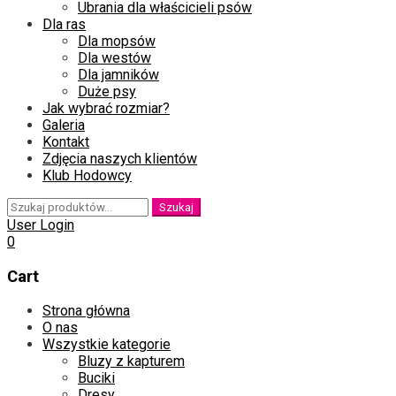
Ubrania dla właścicieli psów
Dla ras
Dla mopsów
Dla westów
Dla jamników
Duże psy
Jak wybrać rozmiar?
Galeria
Kontakt
Zdjęcia naszych klientów
Klub Hodowcy
Szukaj:
Szukaj
User Login
0
Cart
Skip
Strona główna
to
O nas
content
Wszystkie kategorie
Bluzy z kapturem
Buciki
Dresy