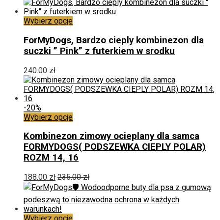
Opcje
można
wybrać
Ten
Wybierz opcje
na
produkt
stronie
ma
ForMyDogs, Bardzo cieply kombinezon dla
produktu
wiele
suczki ” Pink” z futerkiem w srodku
wariantów.
Opcje
240.00
zł
można
wybrać
na
stronie
-20%
produktu
Ten
Wybierz opcje
produkt
ma
Kombinezon zimowy ocieplany dla samca
wiele
FORMYDOGS( PODSZEWKA CIEPLY POLAR)
wariantów.
ROZM 14, 16
Opcje
można
188.00
zł
235.00
zł
wybrać
na
stronie
produktu
Ten
Wybierz opcje