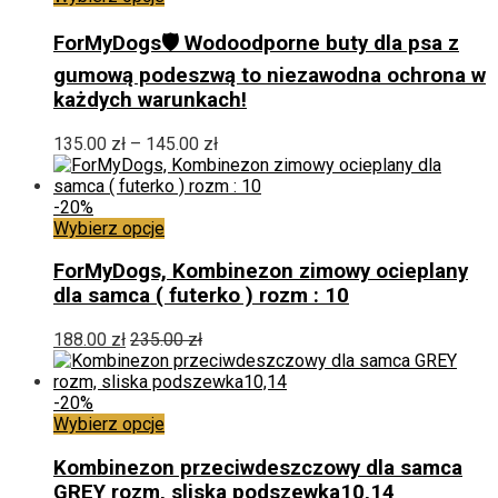
produkt
ma
ForMyDogs🛡️ Wodoodporne buty dla psa z
wiele
gumową podeszwą to niezawodna ochrona w
wariantów.
każdych warunkach!
Opcje
można
Zakres
wybrać
135.00
zł
–
145.00
zł
cen:
na
od
stronie
135.00 zł
produktu
-20%
Ten
do
Wybierz opcje
produkt
145.00 zł
ma
ForMyDogs, Kombinezon zimowy ocieplany
wiele
dla samca ( futerko ) rozm : 10
wariantów.
Opcje
188.00
zł
235.00
zł
można
wybrać
na
-20%
stronie
Ten
Wybierz opcje
produktu
produkt
ma
Kombinezon przeciwdeszczowy dla samca
wiele
GREY rozm, sliska podszewka10,14