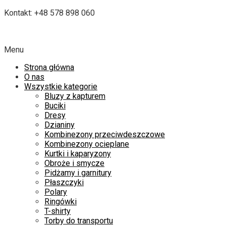
Kontakt: +48 578 898 060
Menu
Strona główna
O nas
Wszystkie kategorie
Bluzy z kapturem
Buciki
Dresy
Dzianiny
Kombinezony przeciwdeszczowe
Kombinezony ocieplane
Kurtki i kaparyzony
Obroże i smycze
Pidżamy i garnitury
Płaszczyki
Polary
Ringówki
T-shirty
Torby do transportu