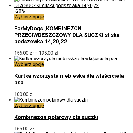
na
stronie
-20%
produktu
Ten
Wybierz opcje
produkt
ma
ForMyDogs ,KOMBINEZON
wiele
PRZECIWDESZCZOWY DLA SUCZKI sliska
wariantów.
podszewka 14,20,22
Opcje
można
Zakres
156.00
zł
–
195.00
zł
wybrać
cen:
na
Ten
od
Wybierz opcje
stronie
produkt
156.00 zł
produktu
ma
do
Kurtka wzorzysta niebieska dla właściciela
wiele
195.00 zł
psa
wariantów.
Opcje
180.00
zł
można
wybrać
Ten
Wybierz opcje
na
produkt
stronie
ma
Kombinezon polarowy dla suczki
produktu
wiele
wariantów.
165.00
zł