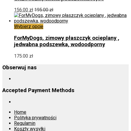
wariantów.
Opcje
156.00
zł
195.00
zł
można
wybrać
na
Ten
Wybierz opcje
stronie
produkt
produktu
ma
ForMyDogs, zimowy płaszczyk ocieplany ,
wiele
jedwabna podszewka, wodoodporny
wariantów.
Opcje
175.00
zł
można
wybrać
Obserwuj nas
na
stronie
produktu
Accepted Payment Methods
Home
Polityka prywatności
Regulamin
Koszty wysyłki