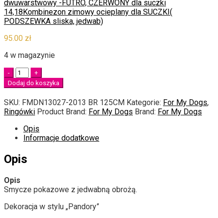
dwuwarstwowy -FUTRO, CZERWONY dla suczki
14,18
Kombinezon zimowy ocieplany dla SUCZKI(
PODSZEWKA sliska, jedwab)
95.00
zł
4 w magazynie
Quantity
Dodaj do koszyka
SKU:
FMDN13027-2013 BR 125CM
Kategorie:
For My Dogs
,
Ringówki
Product Brand:
For My Dogs
Brand:
For My Dogs
Opis
Informacje dodatkowe
Opis
Opis
Smycze pokazowe z jedwabną obrożą.
Dekoracja w stylu „Pandory”