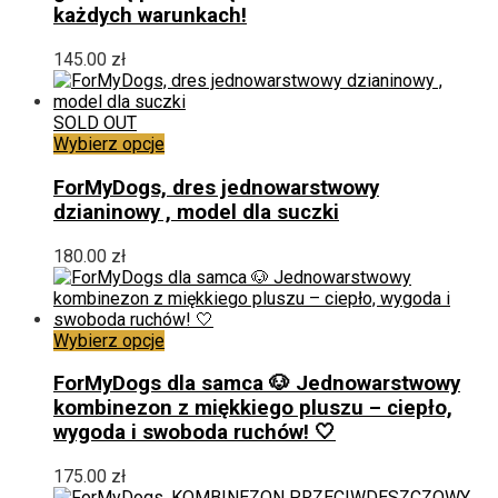
każdych warunkach!
Opcje
można
wybrać
145.00
zł
na
stronie
produktu
SOLD OUT
Ten
Wybierz opcje
produkt
ma
ForMyDogs, dres jednowarstwowy
wiele
dzianinowy , model dla suczki
wariantów.
Opcje
180.00
zł
można
wybrać
na
stronie
Ten
Wybierz opcje
produktu
produkt
ma
ForMyDogs dla samca 🐶 Jednowarstwowy
wiele
kombinezon z miękkiego pluszu – ciepło,
wariantów.
wygoda i swoboda ruchów! 🤍
Opcje
można
175.00
zł
wybrać