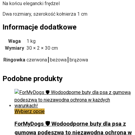
Na końcu elegancki frędzel
Dwa rozmiary, szerokość kołnierza 1 cm
Informacje dodatkowe
Waga
1 kg
Wymiary
30 × 2 × 30 cm
Ringowka
czerwona┃beżowa┃brązowa
Podobne produkty
Ten
Wybierz opcje
produkt
ma
ForMyDogs 🛡️ Wodoodporne buty dla psa z
wiele
gumową podeszwą to niezawodna ochrona w
wariantów.