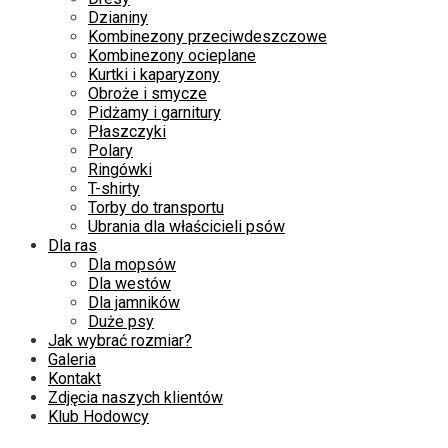
Dzianiny
Kombinezony przeciwdeszczowe
Kombinezony ocieplane
Kurtki i kaparyzony
Obroże i smycze
Pidżamy i garnitury
Płaszczyki
Polary
Ringówki
T-shirty
Torby do transportu
Ubrania dla właścicieli psów
Dla ras
Dla mopsów
Dla westów
Dla jamników
Duże psy
Jak wybrać rozmiar?
Galeria
Kontakt
Zdjęcia naszych klientów
Klub Hodowcy