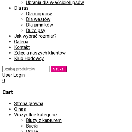
Ubrania dla właścicieli psów
Dla ras
Dla mopsów
Dla westów
Dla jamników
Duże psy
Jak wybrać rozmiar?
Galeria
Kontakt
Zdjęcia naszych klientów
Klub Hodowcy
Szukaj:
Szukaj
User Login
0
Cart
Skip
Strona główna
to
O nas
content
Wszystkie kategorie
Bluzy z kapturem
Buciki
Dresy