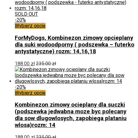
produktu
SOLD OUT
-20%
Ten
Wybierz opcje
produkt
ma
ForMyDogs, Kombinezon zimowy opcieplany
wiele
dla suki wodoodporny ( podszewka – futerko
wariantów.
antystatyczne) rozm: 14,16,18
Opcje
można
188.00
zł
235.00
zł
wybrać
na
stronie
produktu
-20%
Ten
Wybierz opcje
produkt
ma
Kombinezon zimowy ocieplany dla suczki
wiele
(podszewka jedwabna moze byc polecany
wariantów.
dla sow dlugowlosych, zapobiega plataniu
Opcje
wlosa)rozm: 14
można
wybrać
188.00
zł
235.00
zł