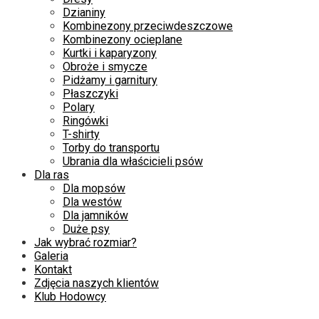
Dzianiny
Kombinezony przeciwdeszczowe
Kombinezony ocieplane
Kurtki i kaparyzony
Obroże i smycze
Pidżamy i garnitury
Płaszczyki
Polary
Ringówki
T-shirty
Torby do transportu
Ubrania dla właścicieli psów
Dla ras
Dla mopsów
Dla westów
Dla jamników
Duże psy
Jak wybrać rozmiar?
Galeria
Kontakt
Zdjęcia naszych klientów
Klub Hodowcy