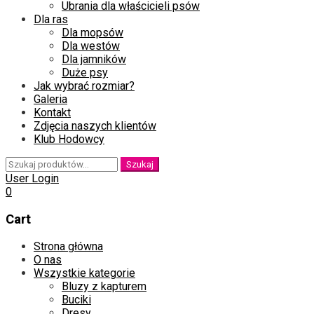
Ubrania dla właścicieli psów
Dla ras
Dla mopsów
Dla westów
Dla jamników
Duże psy
Jak wybrać rozmiar?
Galeria
Kontakt
Zdjęcia naszych klientów
Klub Hodowcy
Szukaj:
Szukaj
User Login
0
Cart
Skip
Strona główna
to
O nas
content
Wszystkie kategorie
Bluzy z kapturem
Buciki
Dresy