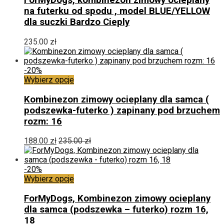
ForMyDogs, kombinezon zimowy ocieplany
wiele
na futerku od spodu , model BLUE/YELLOW
wariantów.
dla suczki Bardzo Cieply
Opcje
można
235.00
zł
wybrać
na
stronie
-20%
produktu
Ten
Wybierz opcje
produkt
ma
Kombinezon zimowy ocieplany dla samca (
wiele
podszewka-futerko ) zapinany pod brzuchem
wariantów.
rozm: 16
Opcje
można
188.00
zł
235.00
zł
wybrać
na
stronie
-20%
produktu
Ten
Wybierz opcje
produkt
ma
ForMyDogs, Kombinezon zimowy ocieplany
wiele
dla samca (podszewka – futerko) rozm 16,
wariantów.
18