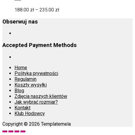
Opcje
można
Zakres
188.00
zł
–
235.00
zł
wybrać
cen:
na
od
Obserwuj nas
stronie
188.00 zł
produktu
do
235.00 zł
Accepted Payment Methods
Home
Polityka prywatności
Regulamin
Koszty wysyłki
Blog
Zdjęcia naszych klientów
Jak wybrać rozmiar?
Kontakt
Klub Hodowcy
Copyright © 2026 Templatemela