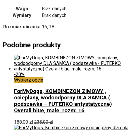
Waga
Brak danych
Wymiary
Brak danych
Rozmiar ubranka
16, 18
Podobne produkty
-20%
Ten
Wybierz opcje
produkt
ma
ForMyDogs, KOMBINEZON ZIMOWY ,
wiele
ocieplany, wodoodporny DLA SAMCA (
wariantów.
podszewka – FUTERKO antystatyczne)
Opcje
Overall blue, male, rozm: 16
można
wybrać
188.00
zł
235.00
zł
na
stronie