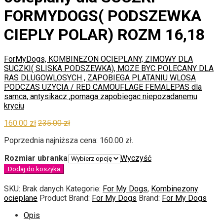
FORMYDOGS( PODSZEWKA
CIEPLY POLAR) ROZM 16,18
ForMyDogs, KOMBINEZON OCIEPLANY, ZIMOWY DLA
SUCZKI( SLISKA PODSZEWKA), MOZE BYC POLECANY DLA
RAS DLUGOWLOSYCH , ZAPOBIEGA PLATANIU WLOSA
PODCZAS UZYCIA / RED CAMOUFLAGE FEMALE
PAS dla
samca, antysikacz ,pomaga zapobiegac niepozadanemu
kryciu
160.00
zł
235.00
zł
Poprzednia najniższa cena:
160.00
zł
.
Rozmiar ubranka
Wyczyść
Dodaj do koszyka
SKU:
Brak danych
Kategorie:
For My Dogs
,
Kombinezony
ocieplane
Product Brand:
For My Dogs
Brand:
For My Dogs
Opis