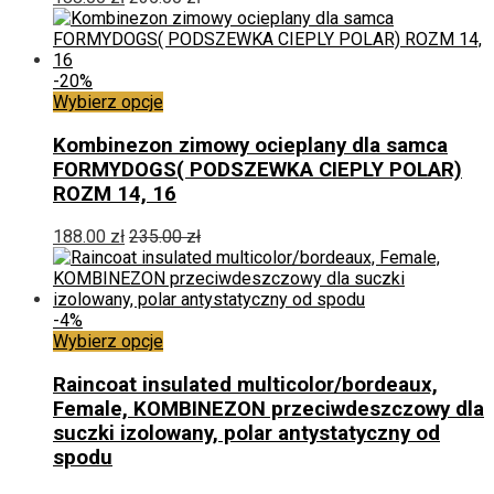
na
stronie
produktu
-20%
Ten
Wybierz opcje
produkt
ma
Kombinezon zimowy ocieplany dla samca
wiele
FORMYDOGS( PODSZEWKA CIEPLY POLAR)
wariantów.
ROZM 14, 16
Opcje
można
188.00
zł
235.00
zł
wybrać
na
stronie
produktu
-4%
Ten
Wybierz opcje
produkt
ma
Raincoat insulated multicolor/bordeaux,
wiele
Female, KOMBINEZON przeciwdeszczowy dla
wariantów.
suczki izolowany, polar antystatyczny od
Opcje
spodu
można
wybrać