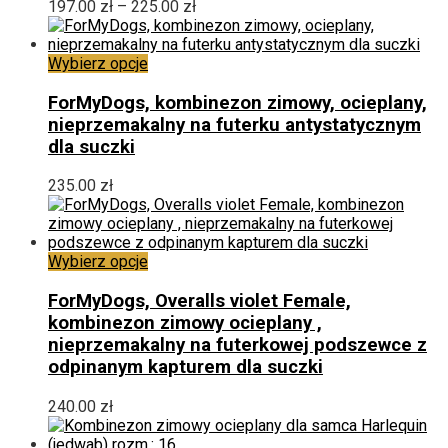
Zakres
197.00
zł
–
225.00
zł
na
cen:
stronie
od
produktu
Ten
197.00 zł
Wybierz opcje
produkt
do
ma
225.00 zł
ForMyDogs, kombinezon zimowy, ocieplany,
wiele
nieprzemakalny na futerku antystatycznym
wariantów.
dla suczki
Opcje
można
235.00
zł
wybrać
na
stronie
produktu
Ten
Wybierz opcje
produkt
ma
ForMyDogs, Overalls violet Female,
wiele
kombinezon zimowy ocieplany ,
wariantów.
nieprzemakalny na futerkowej podszewce z
Opcje
odpinanym kapturem dla suczki
można
wybrać
240.00
zł
na
stronie