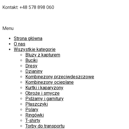
Kontakt: +48 578 898 060
Menu
Strona główna
O nas
Wszystkie kategorie
Bluzy z kapturem
Buciki
Dresy
Dzianiny
Kombinezony przeciwdeszczowe
Kombinezony ocieplane
Kurtki i kaparyzony
Obroże i smycze
Pidżamy i garnitury
Płaszczyki
Polary
Ringówki
T-shirty
Torby do transportu