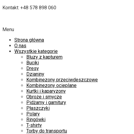
Kontakt: +48 578 898 060
Menu
Strona główna
O nas
Wszystkie kategorie
Bluzy z kapturem
Buciki
Dresy
Dzianiny
Kombinezony przeciwdeszczowe
Kombinezony ocieplane
Kurtki i kaparyzony
Obroże i smycze
Pidżamy i garnitury
Płaszczyki
Polary
Ringówki
T-shirty
Torby do transportu