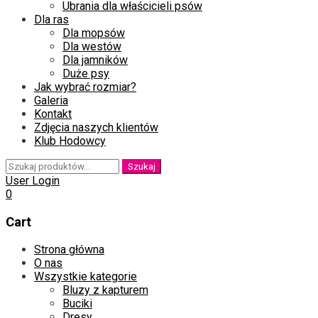
Ubrania dla właścicieli psów
Dla ras
Dla mopsów
Dla westów
Dla jamników
Duże psy
Jak wybrać rozmiar?
Galeria
Kontakt
Zdjęcia naszych klientów
Klub Hodowcy
Szukaj:
Szukaj
User Login
0
Cart
Skip
Strona główna
to
O nas
content
Wszystkie kategorie
Bluzy z kapturem
Buciki
Dresy