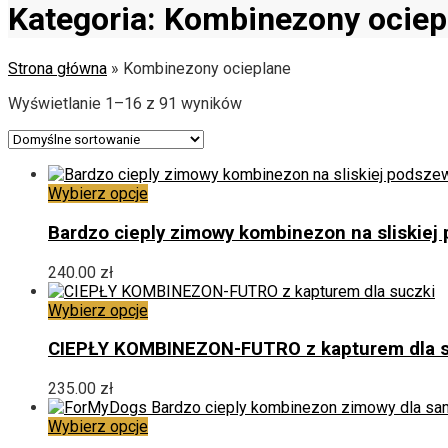
Kategoria:
Kombinezony ociep
Strona główna
»
Kombinezony ocieplane
Wyświetlanie 1–16 z 91 wyników
Ten
Wybierz opcje
produkt
ma
Bardzo cieply zimowy kombinezon na sliskiej p
wiele
wariantów.
240.00
zł
Opcje
można
Ten
Wybierz opcje
wybrać
produkt
na
ma
CIEPŁY KOMBINEZON-FUTRO z kapturem dla s
stronie
wiele
produktu
wariantów.
235.00
zł
Opcje
można
Ten
Wybierz opcje
wybrać
produkt