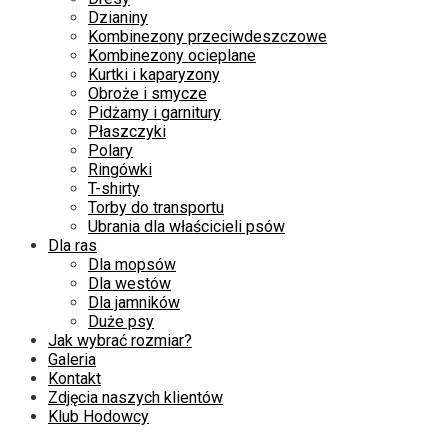
Dzianiny
Kombinezony przeciwdeszczowe
Kombinezony ocieplane
Kurtki i kaparyzony
Obroże i smycze
Pidżamy i garnitury
Płaszczyki
Polary
Ringówki
T-shirty
Torby do transportu
Ubrania dla właścicieli psów
Dla ras
Dla mopsów
Dla westów
Dla jamników
Duże psy
Jak wybrać rozmiar?
Galeria
Kontakt
Zdjęcia naszych klientów
Klub Hodowcy