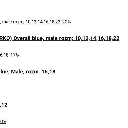
-20%
) Overall blue, male rozm; 10,12,14,16,18,22
-17%
ue, Male, rozm. 16,18
,12
20%