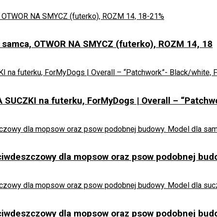
-21%
 samca, OTWOR NA SMYCZ (futerko), ROZM 14, 18
UCZKI na futerku, ForMyDogs | Overall – “Patchwor
ciwdeszczowy dla mopsow oraz psow podobnej budo
ciwdeszczowy dla mopsow oraz psow podobnej budo