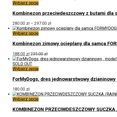
Ten
Wybierz opcje
produkt
ma
Kombinezon przeciwdeszczowy z butami dla 
wiele
wariantów.
Zakres
280.00
zł
–
297.00
zł
Opcje
cen:
można
Ten
od
Wybierz opcje
wybrać
produkt
280.00 zł
na
ma
do
Kombinezon zimowy ocieplany dla samca F
stronie
wiele
297.00 zł
produktu
wariantów.
188.00
zł
235.00
zł
Opcje
można
SOLD OUT
wybrać
Ten
Wybierz opcje
na
produkt
stronie
ma
ForMyDogs, dres jednowarstwowy dzianinowy ,
produktu
wiele
wariantów.
180.00
zł
Opcje
można
Ten
Wybierz opcje
wybrać
produkt
na
ma
KOMBINEZON PRZECIWDESZCZOWY SUCZKA /RA
stronie
wiele