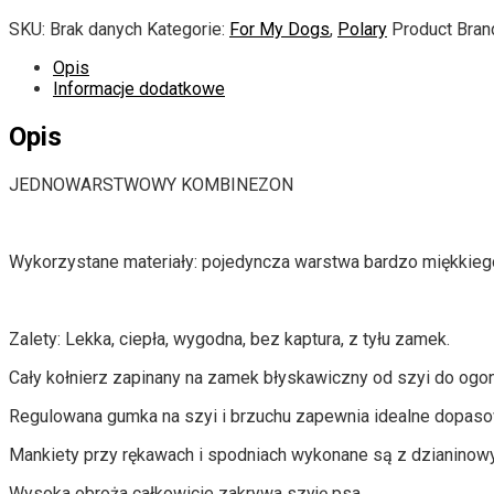
170.00 zł
SKU:
Brak danych
Kategorie:
For My Dogs
,
Polary
Product Bran
Opis
Informacje dodatkowe
Opis
JEDNOWARSTWOWY KOMBINEZON
Wykorzystane materiały: pojedyncza warstwa bardzo miękkieg
Zalety: Lekka, ciepła, wygodna, bez kaptura, z tyłu zamek.
Cały kołnierz zapinany na zamek błyskawiczny od szyi do ogona
Regulowana gumka na szyi i brzuchu zapewnia idealne dopaso
Mankiety przy rękawach i spodniach wykonane są z dzianinow
Wysoka obroża całkowicie zakrywa szyję psa.