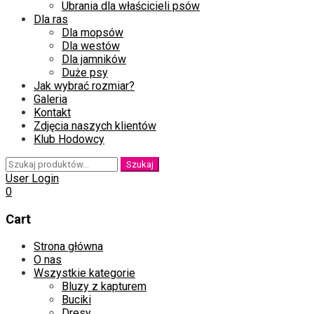
Ubrania dla właścicieli psów
Dla ras
Dla mopsów
Dla westów
Dla jamników
Duże psy
Jak wybrać rozmiar?
Galeria
Kontakt
Zdjęcia naszych klientów
Klub Hodowcy
Szukaj:
Szukaj
User Login
0
Cart
Skip
Strona główna
to
O nas
content
Wszystkie kategorie
Bluzy z kapturem
Buciki
Dresy