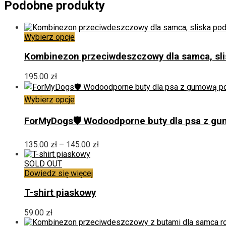
Podobne produkty
Ten
Wybierz opcje
produkt
ma
Kombinezon przeciwdeszczowy dla samca, sl
wiele
wariantów.
195.00
zł
Opcje
można
Ten
Wybierz opcje
wybrać
produkt
na
ma
ForMyDogs🛡️ Wodoodporne buty dla psa z g
stronie
wiele
produktu
wariantów.
Zakres
135.00
zł
–
145.00
zł
Opcje
cen:
można
od
SOLD OUT
wybrać
135.00 zł
Dowiedz się więcej
na
do
stronie
145.00 zł
T-shirt piaskowy
produktu
59.00
zł