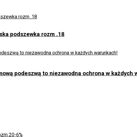
iska podszewka rozm .18
umową podeszwą to niezawodna ochrona w każdych 
-6%