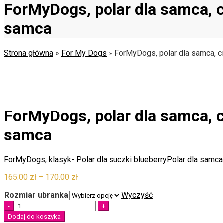
ForMyDogs, polar dla samca, c
samca
Strona główna
»
For My Dogs
»
ForMyDogs, polar dla samca, c
ForMyDogs, polar dla samca, c
samca
ForMyDogs, klasyk- Polar dla suczki blueberry
Polar dla samca
Zakres
165.00
zł
–
170.00
zł
cen:
Rozmiar ubranka
Wyczyść
od
Quantity
165.00 zł
do
Dodaj do koszyka