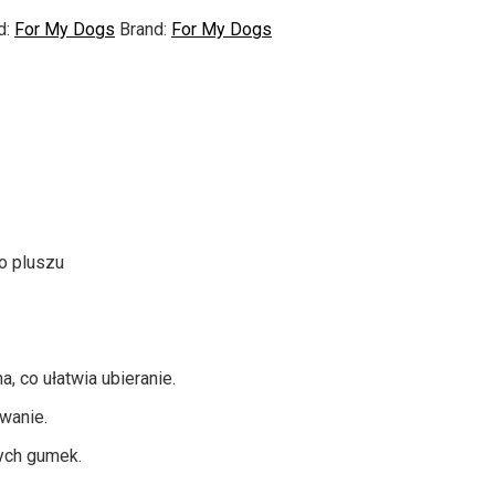
d:
For My Dogs
Brand:
For My Dogs
o pluszu
, co ułatwia ubieranie.
wanie.
ych gumek.