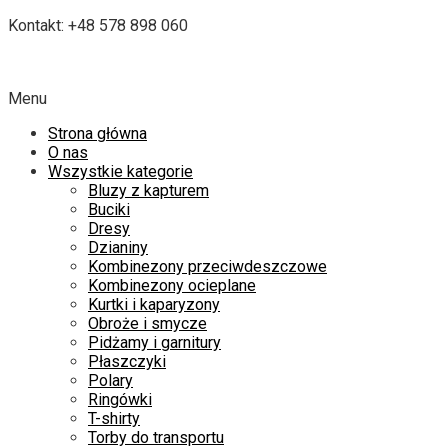
Kontakt: +48 578 898 060
Menu
Strona główna
O nas
Wszystkie kategorie
Bluzy z kapturem
Buciki
Dresy
Dzianiny
Kombinezony przeciwdeszczowe
Kombinezony ocieplane
Kurtki i kaparyzony
Obroże i smycze
Pidżamy i garnitury
Płaszczyki
Polary
Ringówki
T-shirty
Torby do transportu