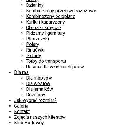
Dzianiny
Kombinezony przeciwdeszczowe
Kombinezony ocieplane
Kurtki i kaparyzony
Obroże i smycze
Pidżamy i garnitury
Płaszczyki
Polary
Ringówki
T-shirty
Torby do transportu
Ubrania dla właścicieli psów
Dla ras
Dla mopsów
Dla westów
Dla jamników
Duże psy
Jak wybrać rozmiar?
Galeria
Kontakt
Zdjęcia naszych klientów
Klub Hodowcy