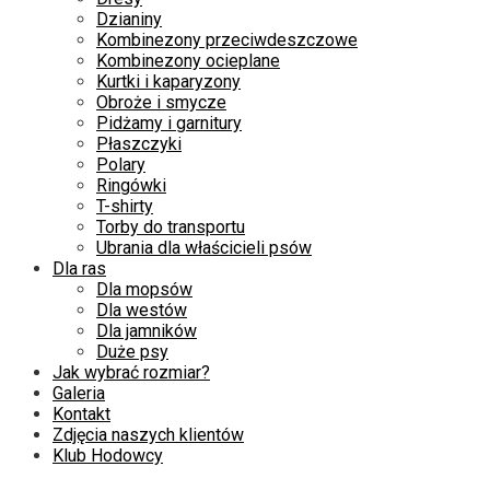
Dzianiny
Kombinezony przeciwdeszczowe
Kombinezony ocieplane
Kurtki i kaparyzony
Obroże i smycze
Pidżamy i garnitury
Płaszczyki
Polary
Ringówki
T-shirty
Torby do transportu
Ubrania dla właścicieli psów
Dla ras
Dla mopsów
Dla westów
Dla jamników
Duże psy
Jak wybrać rozmiar?
Galeria
Kontakt
Zdjęcia naszych klientów
Klub Hodowcy