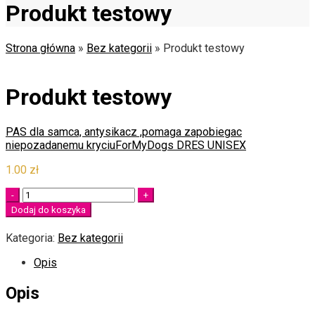
Produkt testowy
Strona główna
»
Bez kategorii
»
Produkt testowy
Produkt testowy
PAS dla samca, antysikacz ,pomaga zapobiegac
niepozadanemu kryciu
ForMyDogs DRES UNISEX
1.00
zł
Quantity
Dodaj do koszyka
Kategoria:
Bez kategorii
Opis
Opis