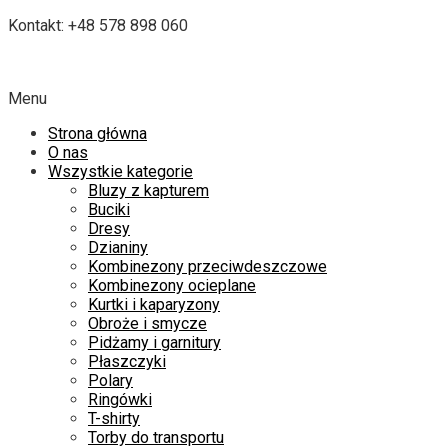
Kontakt: +48 578 898 060
Menu
Strona główna
O nas
Wszystkie kategorie
Bluzy z kapturem
Buciki
Dresy
Dzianiny
Kombinezony przeciwdeszczowe
Kombinezony ocieplane
Kurtki i kaparyzony
Obroże i smycze
Pidżamy i garnitury
Płaszczyki
Polary
Ringówki
T-shirty
Torby do transportu