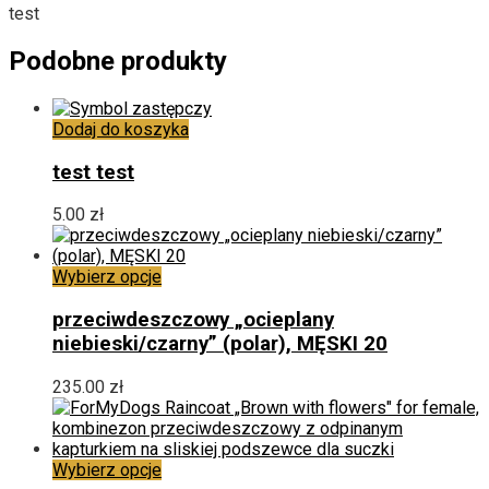
test
Podobne produkty
Dodaj do koszyka
test test
5.00
zł
Ten
Wybierz opcje
produkt
ma
przeciwdeszczowy „ocieplany
wiele
niebieski/czarny” (polar), MĘSKI 20
wariantów.
Opcje
235.00
zł
można
wybrać
na
stronie
Ten
Wybierz opcje
produktu