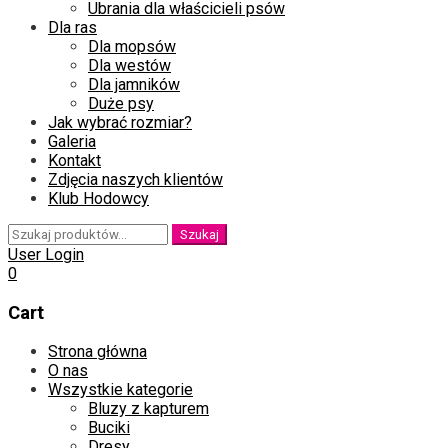
Ubrania dla właścicieli psów
Dla ras
Dla mopsów
Dla westów
Dla jamników
Duże psy
Jak wybrać rozmiar?
Galeria
Kontakt
Zdjęcia naszych klientów
Klub Hodowcy
Szukaj:
Szukaj
User Login
0
Cart
Skip
Strona główna
to
O nas
content
Wszystkie kategorie
Bluzy z kapturem
Buciki
Dresy