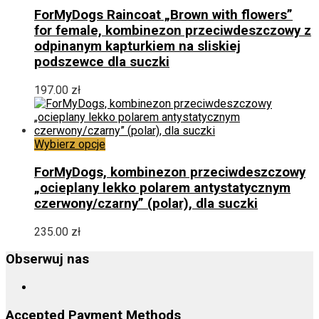
produkt
ma
ForMyDogs Raincoat „Brown with flowers”
wiele
for female, kombinezon przeciwdeszczowy z
wariantów.
odpinanym kapturkiem na sliskiej
Opcje
podszewce dla suczki
można
wybrać
197.00
zł
na
stronie
produktu
Ten
Wybierz opcje
produkt
ma
ForMyDogs, kombinezon przeciwdeszczowy
wiele
„ocieplany lekko polarem antystatycznym
wariantów.
czerwony/czarny” (polar), dla suczki
Opcje
można
235.00
zł
wybrać
na
Obserwuj nas
stronie
produktu
Accepted Payment Methods